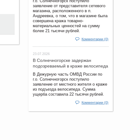
г.о. Солнечногорск поступило
заявление от представителя сетевого
магазина, расположенного в п.
Андреевка, о том, что в магазине была
совершена кража товарно-
материальных ценностей на сумму
более 21 тысячи рублей.
Комментарии (0)
23.07.2026
В Солнечногорске задержан
подозреваемый в краже велосипеда
В Дежурную часть ОМВД России по
г.о. Солнечногорск поступило
заявление от местного жителя о краже
из подъезда велосипеда. Сумма
ущерба составила 22 тысячи рублей.
Комментарии (0)