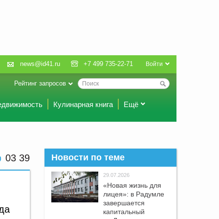
news@id41.ru
+7 499 735-22-71
Войти
Рейтинг запросов
едвижимость
Кулинарная книга
Ещё
03 39
Новости по теме
29.07.2026
«Новая жизнь для
лицея»: в Радумле
завершается
да
капитальный