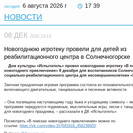
6 августа 2026
г
17 39
сегодня:
НОВОСТИ
08 ДЕК
2020 23:13
Новогоднюю игротеку провели для детей из
реабилитационного центра в Солнечногорске
Дом культуры «Испытатель» провел новогоднюю игротеку «В п
новогоднего приключения» 8 декабря для воспитанников Солнеч
социально-реабилитационного центра для несовершеннолетних «
Заочная праздничная игровая программа состояла из познавательного
включающего двигательные, танцевальные и песенные активности.
– Она посвящена наступающему году быка и уходящему символу – м
программе чередуются подвижные, мыслительные игры, песни с танц
для новогоднего праздника, – рассказали в ДК «Испытатель».
Посмотреть «В поисках новогоднего приключения» можно по
ссылке:
https://vk.com/video-157681916_456239503
.