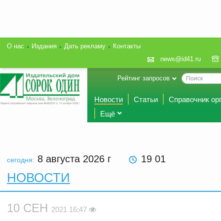
О нас
Издания
Дать рекламу
Контакты
news@id41.ru
Рейтинг запросов
Новости
Статьи
Справочник ор
Ещё
8 августа 2026
г
19 01
сегодня:
НОВОСТИ
10 СЕН
2021 16:47