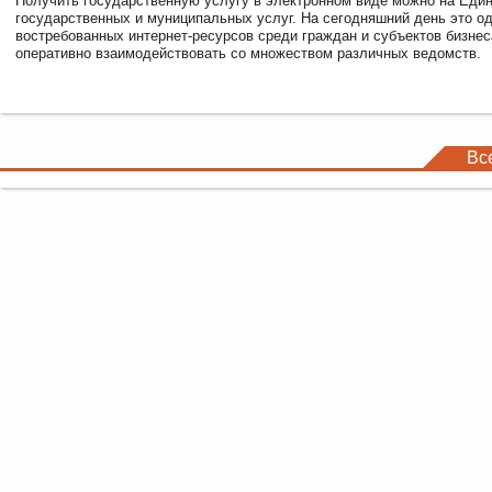
Получить государственную услугу в электронном виде можно на Еди
государственных и муниципальных услуг. На сегодняшний день это о
востребованных интернет-ресурсов среди граждан и субъектов бизне
оперативно взаимодействовать со множеством различных ведомств.
Вс