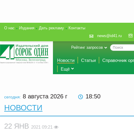
О нас
Издания
Дать рекламу
Контакты
news@id41.ru
Рейтинг запросов
Новости
Статьи
Справочник ор
Ещё
8 августа 2026
г
18:50
сегодня:
НОВОСТИ
22 ЯНВ
2021 09:21