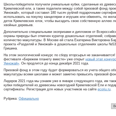
Школы-победители получили уникальные кубки, сделанные из древес
Кремлевской ели, а также поделили между собой призовой фонд прое
Умножай», который составил 180 тысяч рублей подарочными сертифи
использовать на покупку канцелярии и игрушек или обменять, по жел
деток Кремлевских елок, чтобы высадить свою собственную аллею л
хвойных деревьев.
Дополнительно специальными экопризами и дипломом от Всероссийс
охраны природы был отмечен куратор дошкольных отделений, собра
количество макулатуры. В Москве ей стала Екатерина Викторовна Бар
проекта «Разделяй и Умножай» в дошкольных отделениях школы №53
Гришина.
На этом экологический конкурс по сбору вторсырья не заканчивается!
фестиваля «Бережем планету вместе» уже открыт
новый этап конкур
Умножай»
. Он продлится до конца декабря 2021 года.
Призовой фонд в этом году будет формироваться из учета общего об
макулатуры всеми школами и может заметно превысить призовой фон
Лидеров 2021 года мы узнаем уже в январе следующего года, им так
кубки победителей из древесины новогодней Кремлевской Ели и под
сертификаты. Регистрация для новых участников на сайте
ecoriu.ru
.
Рубрика:
Официально
В