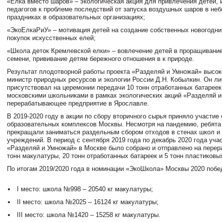
«Елка вместо шаров»
– экологическая акция для привлечения детей, 
педагогов к проблеме последствий от запуска воздушных шаров в неб
праздниках в образовательных организациях;
«ЭкоЕлкаРиУ»
– мотивация детей на создание собственных новогодних
покупок искусственных елей;
«Школа деток Кремлевской елки»
– вовлечение детей в проращивание
семени, прививание детям бережного отношения в к природе.
Результат плодотворной работы проекта «Разделяй и Умножай» высок
министр природных ресурсов и экологии России Д.Н. Кобылкин. Он ли
присутствовал на церемонии передачи 10 тонн отработанных батареек
московскими школьниками в рамках экологических акций «Разделяй и
перерабатывающее предприятие в Ярославле.
В 2019-2020 году в акции по сбору вторичного сырья приняло участие 
образовательных комплексов Москвы. Несмотря на пандемию, ребята 
прекращали заниматься раздельным сбором отходов в стенах школ 
учреждений. В период с сентября 2019 года по декабрь 2020 года уча
«Разделяй и Умножай» в Москве было собрано и отправлено на перер
тонн макулатуры, 20 тонн отработанных батареек и 5 тонн пластиковы
По итогам 2019/2020 года в номинации «ЭкоШкола» Москвы 2020 побе
I место: школа №998 – 20540 кг макулатуры;
II место: школа №2025 – 16124 кг макулатуры;
III место: школа №1420 – 15258 кг макулатуры.