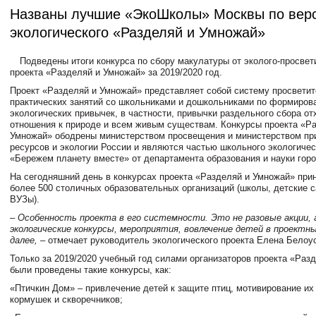
Названы лучшие «ЭкоШколы» Москвы по верс
экологического «Разделяй и Умножай»
Подведены итоги конкурса по сбору макулатуры от эколого-просвет
проекта «Разделяй и Умножай» за 2019/2020 год.
Проект «Разделяй и Умножай» представляет собой систему просветит
практических занятий со школьниками и дошкольниками по формиров
экологических привычек, в частности, привычки раздельного сбора от
отношения к природе и всем живым существам. Конкурсы проекта «Р
Умножай» ободрены министерством просвещения и министерством пр
ресурсов и экологии России и являются частью школьного экологиче
«Бережем планету вместе» от департамента образования и науки гор
На сегодняшний день в конкурсах проекта «Разделяй и Умножай» при
более 500 столичных образовательных организаций (школы, детские 
ВУЗы).
– Особенность проекта в его системности. Это не разовые акции, 
экологические конкурсы, мероприятия, вовлечение детей в проектн
далее,
– отмечает руководитель экологического проекта
Елена Белоу
Только за 2019/2020 учебный год силами организаторов проекта «Раз
были проведены такие конкурсы, как:
«Птичкин Дом»
– привлечение детей к защите птиц, мотивирование их
кормушек и скворечников;