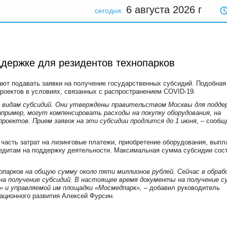
6 августа 2026
г
сегодня:
ддержке для резидентов технопарков
ют подавать заявки на получение государственных субсидий. Подобная
роектов в условиях, связанных с распространением COVID-19.
 13 видам субсидий. Они утверждены правительством Москвы для подде
апример, могут компенсировать расходы на покупку оборудования, на
роектов. Прием заявок на эти субсидии продлится до 1 июня,
– сообщ
 часть затрат на лизинговые платежи, приобретение оборудования, выпл
кредитам на поддержку деятельности. Максимальная сумма субсидии сос
опарков на общую сумму около пяти миллионов рублей. Сейчас в обраб
а получение субсидий. В настоящее время документы на получение с
» и управляемой им площадки «Мосмедпарк»,
– добавил руководитель
ационного развития Алексей Фурсин.