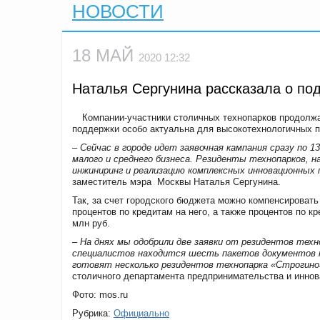
НОВОСТИ
18 МАЙ
2020 12:32
Наталья Сергунина рассказала о по
Компании-участники столичных технопарков продолжа
поддержки особо актуальна для высокотехнологичных п
– Сейчас в городе идет заявочная кампания сразу по
малого и среднего бизнеса. Резиденты технопарков, н
инжиниринг и реализацию комплексных инновационных п
заместитель мэра Москвы Наталья Сергунина.
Так, за счет городского бюджета можно компенсировать
процентов по кредитам на него, а также процентов по 
млн руб.
– На днях мы одобрили две заявки от резидентов техн
специалистов находится шесть пакетов документов н
готовят несколько резидентов технопарка «Строгино
столичного департамента предпринимательства и иннов
Фото: mos.ru
Рубрика:
Официально