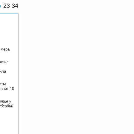
23 34
 мера
ржки
ила
аты
тавит 10
отке у
убсидий