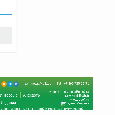
news@id41.ru
+7 499 735-22-71
Разработка и дизайн сайта
Интервью
Анекдоты
студия
RuSoft
www.rusoft.ru
Издания
и, информационных технологий и массовых коммуникаций