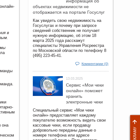
информация об
онлайн-
объектах недвижимости не
отображается на портале Госуслуг
Как увидеть свою недвижимость на
Госуслугах и почему при запросе
сведений собственник не получает
ния в
нужную информацию, об этом 18
лым.
марта 2025 года расскажут
специалисты Управления Росреестра
 мы
по Московской области по телефону 8
ала
(495) 223-45-41.
Комментарии (0)
оманды
13.03.2025
оманда.
Сервис «Мои чеки
онлайн» поможет
хранить
электронные чеки
тики
итарно-
Специальный сервис «Мои чеки
ктивным
онлайн» предоставляет каждому
покупателю возможность видеть свои
я она
кассовые чеки, если продавцу
добровольно переданы данные о
ическом
номере телефона или адресе