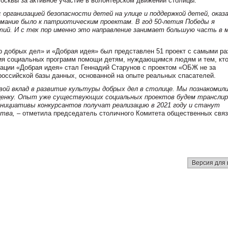
осквы за активное участие в волонтерском движении столицы.
 организацией безопасности детей на улице и поддержкой детей, оказ
нимание было к патриотическим проектам. В год 50-летия Победы я
тий. И с тех пор именно это направление занимает большую часть в 
р добрых дел» и «Добрая идея» был представлен 51 проект с самыми р
тия социальных программ помощи детям, нуждающимся людям и тем, кт
ации «Добрая идея» стал Геннадий Старунов с проектом «ОБЖ не за
российской базы данных, основанной на опыте реальных спасателей.
ой вклад в развитие культуры добрых дел в столице. Мы познакомили
оценку. Опыт уже существующих социальных проектов будем трансли
 инициативы конкурсантов получат реализацию в 2021 году и станут
ства,
– отметила председатель столичного Комитета общественных связ
Версия для 