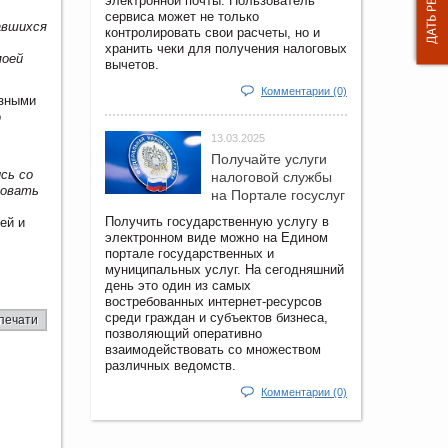
электронной почты. Пользователь
сервиса может не только
авшихся
контролировать свои расчеты, но и
хранить чеки для получения налоговых
моей
вычетов.
Комментарии (0)
азными
о
13.03.2025
Получайте услуги
сь со
налоговой службы
ровать
на Портале госyслуг
Получить государственную услугу в
ей и
электронном виде можно на Едином
портале государственных и
муниципальных услуг. На сегодняшний
день это один из самых
востребованных интернет-ресурсов
среди граждан и субъектов бизнеса,
печати
позволяющий оперативно
взаимодействовать со множеством
различных ведомств.
Комментарии (0)