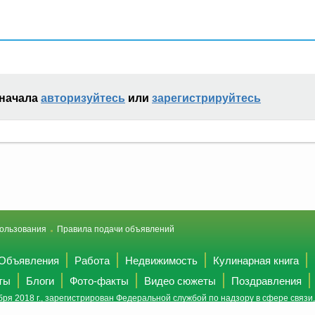
сначала
авторизуйтесь
или
зарегистрируйтесь
ользования
Правила подачи объявлений
Объявления
Работа
Недвижимость
Кулинарная книга
ты
Блоги
Фото-факты
Видео сюжеты
Поздравления
ря 2018 г., зарегистрирован Федеральной службой по надзору в сфере связ
(Роскомнадзор).