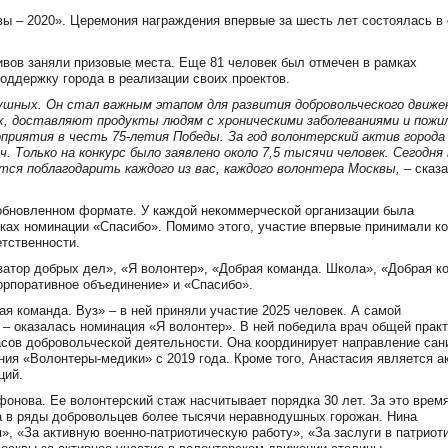
 – 2020». Церемония награждения впервые за шесть лет состоялась в 
ивов заняли призовые места. Еще 81 человек был отмечен в рамках
оддержку города в реализации своих проектов.
ушных. Он стал важным этапом для развития добровольческого движе
, доставляют продукты людям с хроническими заболеваниями и пожи
приятия в честь 75-летия Победы. За год волонтерский актив города
 Только на конкурс было заявлено около 7,5 тысячи человек. Сегодня
тся поблагодарить каждого из вас, каждого волонтера Москвы,
– сказ
обновленном формате. У каждой некоммерческой организации была
ках номинации «Спасибо». Помимо этого, участие впервые принимали к
тственности.
затор добрых дел», «Я волонтер», «Добрая команда. Школа», «Добрая к
орпоративное объединение» и «Спасибо».
я команда. Вуз» – в ней приняли участие 2025 человек. А самой
 – оказалась номинация «Я волонтер». В ней победила врач общей прак
асов добровольческой деятельности. Она координирует направление сан
ия «Волонтеры-медики» с 2019 года. Кроме того, Анастасия является а
ций.
онова. Ее волонтерский стаж насчитывает порядка 30 лет. За это врем
а в ряды добровольцев более тысячи неравнодушных горожан. Нина
 «За активную военно-патриотическую работу», «За заслуги в патриот