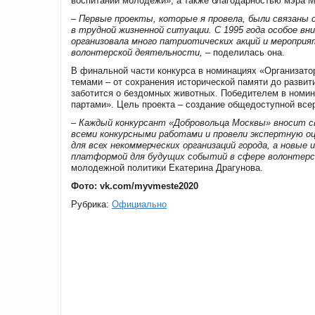
воспитании молодежи», а также благодарностью мэра М
– Первые проекты, которые я провела, были связаны с
в трудной жизненной ситуации. С 1995 года особое в
организовала много патриотических акций и мероприя
волонтерской деятельности,
– поделилась она.
В финальной части конкурса в номинациях «Организато
темами – от сохранения исторической памяти до разви
заботится о бездомных животных. Победителем в номин
партами». Цель проекта – создание общедоступной все
– Каждый конкурсант «Добровольца Москвы» вносит св
всеми конкурсными работами и провели экспертную 
для всех некоммерческих организаций города, а новые
платформой для будущих событий в сфере волонтер
молодежной политики
Екатерина Драгунова
.
Фото: vk.com/myvmeste2020
Рубрика:
Официально