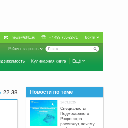
news@id41.ru
+7 499 735-22-71
Войти
Рейтинг запросов
едвижимость
Кулинарная книга
Ещё
22:38
Новости по теме
14.03.2025
Специалисты
Подмосковного
Росреестра
расскажут, почему