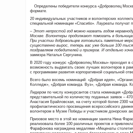
Определены победители конкурса «Доброволец Москвы
формате.
20 индивидуальных участников и волонтерских коллект
специальной номинации «Спасибо». Лауреаты получат п
– Этот непростой год можно назвать годом неравнод
Москве. Волонтеры продолжают помогать в больницах
При участии добровольцев готовились памятные меро
существенно вырос, теперь вас уже больше 100 тысяч.
поздравляем победителей и призеров. И отдельно хоче
заммэра
Наталья Сергунина
.
В 2020 году конкурс «Доброволец Москвы» проходил в 
возможность выдвигать своих лучших волонтеров в рам
с программами развития корпоративной социальной отве
Всего было восемь номинаций: «Добрая идея», «Органи
Колледж», «Добрая команда. Вуз», «Добрая команда. К
Лидером по числу конкурсантов стала номинация «Добра
представительной по количеству поданных заявок – 470
Анастасия Брайловская, на счету которой более 2300 ч
профилактического просвещения всероссийского движен
волонтером в Музее Победы и участником донорских ак
Призовое место в этой же номинации заняла Нина Фараф
реализовала более 100 различных проектов и привлекл
Фарафонова награждена медалями «Меценаты столетия»,