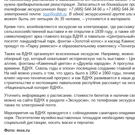
нужна предварительная регистрация. Записаться на ближайшую про
телефонам экскурсионного бюро: +7 (495) 544-34-96 и +7 (495) 544-34
электронной почте:
tour@vdnh.ru
. В одной экскурсионной группе или 
может быть от четырех до 35 человек,
– уточняется в материале.
Кроме того, возобновляются экскурсии на электрокарах, где расскажу
сельскохозяйственной выставки и ее открытии в 1939 году, а также об
символизируют арка главного входа ВДНХ и павильон «Центральный»
посетят ландшафтный парк, фонтан «Золотой колос» и каскад Каменс
проедут по «Парку ремесел» и образовательному комплексу «Техногр
Также на ВДНХ организуют всесезонные экскурсии. Например, можно 
обзорный тур, который охватывает историческую часть выставки – Ц
аллею, фонтаны «Каменный цветок» и «Дружба народов». А прогулка
времени. ВДНХ. Сквозь годы и эпохи» посвящена созданию главной в
На ней можно узнать о том, что здесь было в 1950 и 1960 годы, поче
влиял научно-технический прогресс и как ВДНХ развивается в наши д
строительстве и экспозициях павильонов республик расскажут на экс
«Национальный колорит ВДНХ».
Уточнить информацию о расписании, стоимости билетов и наличии св
можно на сайте ВДНХ в разделе «Экскурсии», по телефонам экскурси
также по электронной почте.
Мероприятия на ВДНХ проводятся с соблюдением санитарно-эпидеми
норм. Посетителям музейно-выставочных площадок необходимо прид
социальной дистанции, носить маски и перчатки.
Фото: mos.ru