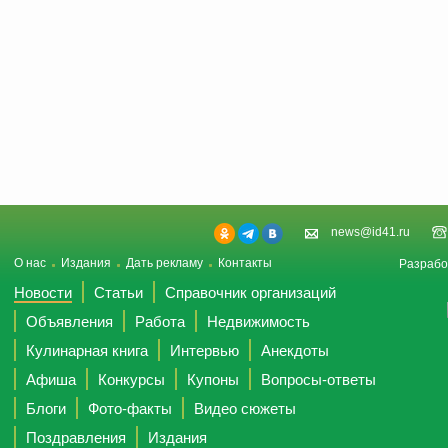
news@id41.ru
О нас
Издания
Дать рекламу
Контакты
Разрабо
Новости
Статьи
Справочник организаций
Объявления
Работа
Недвижимость
Кулинарная книга
Интервью
Анекдоты
Афиша
Конкурсы
Купоны
Вопросы-ответы
Блоги
Фото-факты
Видео сюжеты
Поздравления
Издания