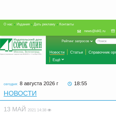
О нас
Издания
Дать рекламу
Контакты
news@id41.ru
Рейтинг запросов
Новости
Статьи
Справочник ор
Ещё
8 августа 2026
г
18:55
сегодня:
НОВОСТИ
13 МАЙ
2021 14:38