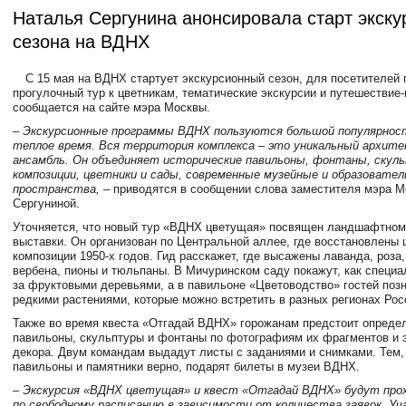
Наталья Сергунина анонсировала старт экску
сезона на ВДНХ
С 15 мая на ВДНХ стартует экскурсионный сезон, для посетителей 
прогулочный тур к цветникам, тематические экскурсии и путешествие-
сообщается на сайте мэра Москвы.
– Экскурсионные программы ВДНХ пользуются большой популярност
теплое время. Вся территория комплекса – это уникальный архите
ансамбль. Он объединяет исторические павильоны, фонтаны, скул
композиции, цветники и сады, современные музейные и образовате
пространства,
– приводятся в сообщении слова заместителя мэра 
Сергуниной.
Уточняется, что новый тур «ВДНХ цветущая» посвящен ландшафтно
выставки. Он организован по Центральной аллее, где восстановлены 
композиции 1950-х годов. Гид расскажет, где высажены лаванда, роза
вербена, пионы и тюльпаны. В Мичуринском саду покажут, как специ
за фруктовыми деревьями, а в павильоне «Цветоводство» гостей поз
редкими растениями, которые можно встретить в разных регионах Рос
Также во время квеста «Отгадай ВДНХ» горожанам предстоит опреде
павильоны, скульптуры и фонтаны по фотографиям их фрагментов и 
декора. Двум командам выдадут листы с заданиями и снимками. Тем, 
павильоны и памятники верно, подарят билеты в музеи ВДНХ.
– Экскурсия «ВДНХ цветущая» и квест «Отгадай ВДНХ» будут прох
по свободному расписанию в зависимости от количества заявок. Уч