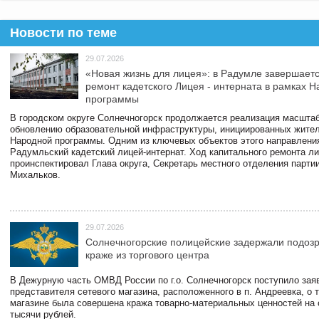
Новости по теме
29.07.2026
«Новая жизнь для лицея»: в Радумле завершает
ремонт кадетского Лицея - интерната в рамках 
программы
В городском округе Солнечногорск продолжается реализация масштаб
обновлению образовательной инфраструктуры, инициированных жите
Народной программы. Одним из ключевых объектов этого направлени
Радумльский кадетский лицей-интернат. Ход капитального ремонта л
проинспектировал Глава округа, Секретарь местного отделения парти
Михальков.
29.07.2026
Солнечногорские полицейские задержали подоз
краже из торгового центра
В Дежурную часть ОМВД России по г.о. Солнечногорск поступило зая
представителя сетевого магазина, расположенного в п. Андреевка, о т
магазине была совершена кража товарно-материальных ценностей на
тысячи рублей.