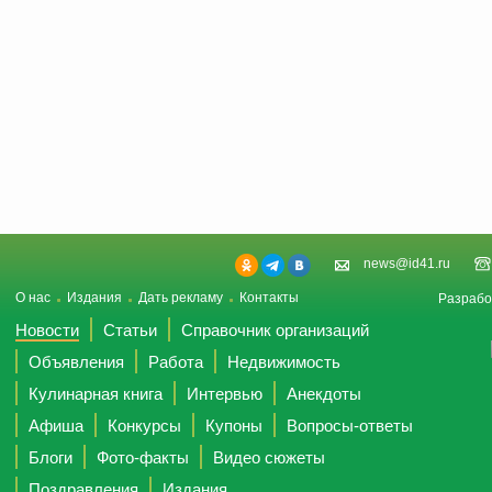
news@id41.ru
О нас
Издания
Дать рекламу
Контакты
Разрабо
Новости
Статьи
Справочник организаций
Объявления
Работа
Недвижимость
Кулинарная книга
Интервью
Анекдоты
Афиша
Конкурсы
Купоны
Вопросы-ответы
Блоги
Фото-факты
Видео сюжеты
Поздравления
Издания