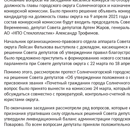
Основные вопросы на заседании касались конкурса по отбору
должность главы городского округа Солнечногорск и назначе
конкурсной комиссии. Было принято решение объявить конкур
кандидатур на должность главы округа на 9 апреля 2021 года н
состав конкурсной комиссии будут входить председатель Сов
Веремеенко, депутат Совета депутатов Артем Жаров, генерал
АО «НПО Стеклопластик» Александр Трофимов.
Начальник организационно-правового отдела аппарата Совета
округа Лейсан Фатыхова выступила с докладом, касающимся
решении Совета депутатов об утверждении правил благоустро
было предложено приступить к формированию нового состав
парламента при Совете депутатов округа с 22 марта по 18 апре
Помимо этого, рассмотрели протест Солнечногорской городск
на решение Совета депутатов «Об утверждении положения о 
присвоения звания «Почетный гражданин города Солнечного
вопрос было принято вынести на комиссию 24 марта, который
обсуждаться совместно с прокуратурой, контрольно-счетной п
юристами округа.
По окончании заседания рассмотрели ряд вопросов, которые 
признания утративших силу отдельных решений Совета депута
утвердили ликвидационный баланс администрации городско
Поварово. По всем вопросам депутаты приняли положительно