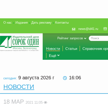
О нас
Издания
Дать рекламу
Контакты
news@id41.ru
Рейтинг запросов
Новости
Статьи
Справочник ор
Ещё
9 августа 2026
г
16:06
сегодня:
НОВОСТИ
18 МАР
2021 11:05