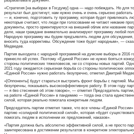
разрабатывать документ.
«Стратегия [на выборах в Госдуму] одна — надо побеждать. Но для то
результат был достигнут, нам нужно очень и очень серьезно работать
— и, конечно, подготовить ту программу, которая будет привлекать л
некоторые считают, что люди при голосовании не читают никакие про
документы, просто ориентируются на внешний облик или название пар
деле, наши граждане внимательно анализируют программу любой пол
Народную программу мы будем предъявлять людям для обсуждения, 
вносить туда коррективы. Обсуждение тоже будет народным», — ска
Медведев.
Партия выходила с народной программой на думские выборы в 2016 го
принесло ей успех. Поэтому «Единой России» не нужно бояться конку
стороны политических тяжеловесов, ни со стороны новых партий. Одн
2021 году ожидается серьезная борьба со стороны политических оппо
«Единой России» нужно работать безупречно, отметил Дмитрий Медв
«[Оппоненты] будут стараться выстроить фронт борьбы с партией. М
безупречны, показывать высокоэффективную работу. В этом году пар
— я без стеснения об этом говорю», — отметил Председатель партии
на работе «Единой России» в пандемию — тогда она стала единствен
силой, которая реально помогала конкретным людям.
Председатель партии отметил также, что все члены «Единой России» 
партию «солидной политической силой», которая «будет существоват
помогать людям в исполнении их предложений, наказов».
«Партия должна быть абсолютно эффективной силой, а не просто пар
заинтересована в достижении результатов в конкретном электорально