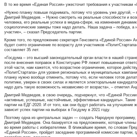
В то же время «Единая Россия» ужесточит требования к участникам 
«Нужно планку повыше поднимать, потому что уровень уже другой, –
Дмитрий Медведев. – Нужно смотреть на реальные способности и во
человека, его реальные успехи в медиа-сфере, на изменения динамик
социологические замеры тоже надо делать. Наша задача – победа, а 
участие», – сказал Председатель партии.
Кроме того, по предложению секретаря Генсовета «Единой России» А
будет снято ограничение по возрасту для участников «ПолитСтартапа
составляет 35 лет.
«Госдума – это высший законодательный орган власти в нашей стране
после внесения поправок в Конституцию РФ лежит повышенная ответс
этой части, нам кажется, что возрастное ограничение, которое действ
«ПолитСтартапа» для уровня региональных и муниципальных кампаний
планку нужно вообще отменить, потому что, если человек готов делат
политике, уверен в своих силах и является электоральным кандидато
надо дать такую возможность независимо от возраста», – отметил Ан
Дмитрий Медведев, в свою очередь, подчеркнул, что «Единой Росси
«активные, успешные, настойчивые, эффективные кандидаты». Такие 
партии на ЕДГ-2020. И от того, как они будут работать на улучшение 
зависит успех партии на выборах в Госдуму в 2021 году.
Поэтому одна из центральных задач — создать Народную программу,
Дмитрий Медведев. Она базируется на предложениях, которые члены
во время работы с избирателями. В ближайшее время, по словам Пре
«Единой России», пройдет заседание программной комиссии партии, г