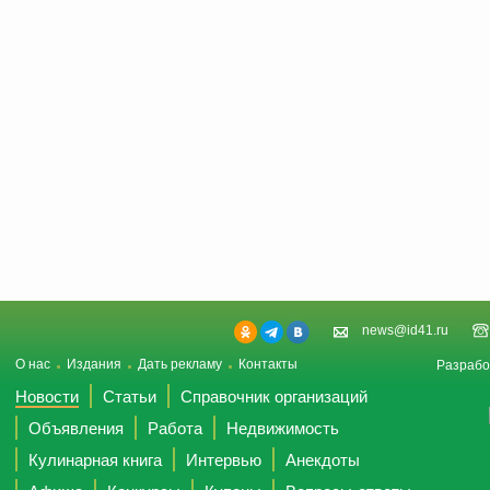
news@id41.ru
О нас
Издания
Дать рекламу
Контакты
Разрабо
Новости
Статьи
Справочник организаций
Объявления
Работа
Недвижимость
Кулинарная книга
Интервью
Анекдоты