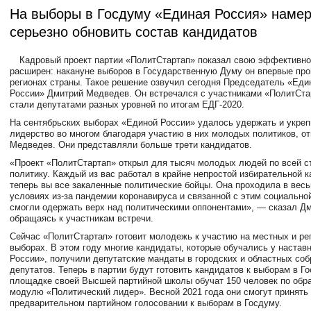
На выборы в Госдуму «Единая Россия» наме
серьезно обновить состав кандидатов
Кадровый проект партии «ПолитСтартап» показал свою эффективно
расширен: накануне выборов в Государственную Думу он впервые про
регионах страны. Такое решение озвучил сегодня Председатель «Еди
России» Дмитрий Медведев. Он встречался с участниками «ПолитСта
стали депутатами разных уровней по итогам ЕДГ-2020.
На сентябрьских выборах «Единой России» удалось удержать и укреп
лидерство во многом благодаря участию в них молодых политиков, о
Медведев. Они представляли больше трети кандидатов.
«Проект «ПолитСтартап» открыл для тысяч молодых людей по всей ст
политику. Каждый из вас работал в крайне непростой избирательной 
теперь вы все закаленные политические бойцы. Она проходила в вес
условиях из-за пандемии коронавируса и связанной с этим социально
смогли одержать верх над политическими оппонентами», — сказал Д
обращаясь к участникам встречи.
Сейчас «ПолитСтартап» готовит молодежь к участию на местных и р
выборах. В этом году многие кандидаты, которые обучались у настав
России», получили депутатские мандаты в городских и областных соб
депутатов. Теперь в партии будут готовить кандидатов к выборам в Г
площадке своей Высшей партийной школы обучат 150 человек по обр
модулю «Политический лидер». Весной 2021 года они смогут принять 
предварительном партийном голосовании к выборам в Госдуму.