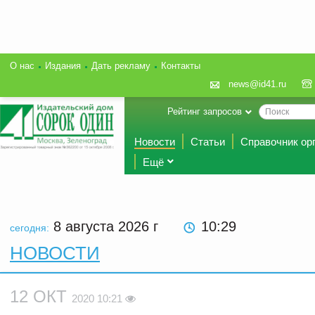
О нас
Издания
Дать рекламу
Контакты
news@id41.ru
Рейтинг запросов
Новости
Статьи
Справочник ор
Ещё
8 августа 2026
г
10:29
сегодня:
НОВОСТИ
12 ОКТ
2020 10:21