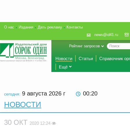
О нас
Издания
Дать рекламу
Контакты
news@id41.ru
Рейтинг запросов
Новости
Статьи
Справочник ор
Ещё
9 августа 2026
г
00:20
сегодня:
НОВОСТИ
30 ОКТ
2020 12:24