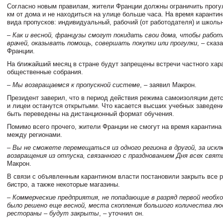
Согласно новым правилам, жители Франции должны ограничить прогу
км от дома и не находиться на улице больше часа. На время карантин
вида пропусков: индивидуальный, рабочий (от работодателя) и школь
– Как и весной, французы смогут покидать свои дома, чтобы рабо
врачей, оказывать помощь, совершать покупки или прогулки
, – сказ
Франции.
На ближайший месяц в стране будут запрещены встречи частного хар
общественные собрания.
– Мы возвращаемся к пропускной системе
, – заявил Макрон.
Президент заверил, что в период действия режима самоизоляции дет
и лицеи останутся открытыми. Что касается высших учебных заведен
быть переведены на дистанционный формат обучения.
Помимо всего прочего, жители Франции не смогут на время карантина
между регионами.
– Вы не сможете перемещаться из одного региона в другой, за искл
возвращения из отпуска, связанного с празднованием Дня всех свят
Макрон.
В связи с объявленным карантином власти постановили закрыть все р
бистро, а также некоторые магазины.
– Коммерческие предприятия, не попадающие в разряд первой необх
было решено еще весной, места скопления большого количества лю
рестораны – будут закрыты
, – уточнил он.