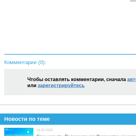
Комментарии (
0
):
Чтобы оставлять комментарии, сначала
авт
или
зарегистрируйтесь
Новости по теме
14.03.2025