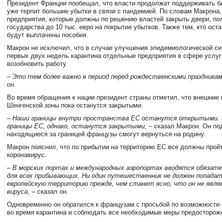
Президент Франции пообещал, что власти продолжат поддерживать би
уже терпит большие убытки в связи с пандемией. По словам Макрона
предприятия, которые должны по решению властей закрыть двери, по
государства до 10 тыс. евро на покрытие убытков. Также тем, кто оста
будут выплачены пособия.
Макрон не исключил, что в случае улучшения эпидемиологической си
первых двух недель карантина отдельные предприятия в сфере услуг
возобновить работу.
– Это тем более важно в период перед рождественскими праздника
он.
Во время обращения к нации президент страны отметил, что внешние
Шенгенской зоны пока останутся закрытыми.
– Наши границы внутри пространства ЕС останутся открытыми.
границы ЕС, однако, останутся закрытыми
, – сказал Макрон. Он по
находящиеся за границей французы смогут вернуться на родину.
Макрон пояснил, что по прибытии на территорию ЕС все должны пройт
коронавирус.
– В морских портах и международных аэропортах вводятся обяза
для всех прибывающих. Ни один путешественник не должен попадат
европейскую территорию прежде, чем станет ясно, что он не явл
вируса
, – сказал он.
Одновременно он обратился к французам с просьбой по возможности
во время карантина и соблюдать все необходимые меры предосторож