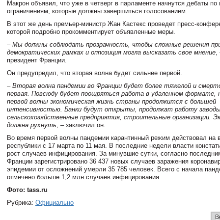
Макрон объявил, что уже в четверг в парламенте начнутся дебаты по
ограничениям, которые должны завершиться голосованием.
В этот же день премьер-министр Жан Кастекс проведет пресс-конфер
которой подробно прокомментирует объявленные меры.
– Мы должны соблюдать прозрачность, чтобы сложные решения пр
демократических рамках и оппозиция могла высказать свое мнение
,
президент Франции.
Он предупредил, что вторая волна будет сильнее первой.
– Вторая волна пандемии во Франции будет более тяжелой и смерт
первая. Повсюду будет поощряться работа в удаленном формате, 
первой волны экономическая жизнь страны продолжится с большей
интенсивностью. Банки будут открыты, продолжат работу заводы
сельскохозяйственные предприятия, строительные организации. Эк
должна рухнуть
, – заключил он.
Во время первой волны пандемии карантинный режим действовал на 
республики с 17 марта по 11 мая. В последние недели власти констат
рост случаев инфицирования. За минувшие сутки, согласно последни
Франции зарегистрировано 36 437 новых случаев заражения коронави
эпидемии от осложнений умерли 35 785 человек. Всего с начала панд
отмечено больше 1,2 млн случаев инфицирования.
Фото: tass.ru
Рубрика:
Официально
В