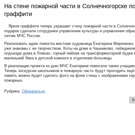
На стене пожарной части в Солнечногорске п
граффити
Яркое граффити теперь украшает стену пожарной части в Солнечног
подарок сделали сотрудники управления культуры и управления образ
летию МЧС России.
Реализовать идею помогла местная художница Екатерина Мироненко.
уже знакомы с ее творчеством. Коты на доме в Чашниково, лебединое
подъезде дома в Ложках, горный пейзаж на трансформаторной будке 
маленький Умка в детской комнате в отделении больницы.
В реализации проекта ко дню МЧС Екатерине помогали также учащиес
Теперь экскурсии школьников в пожарную часть будут проходить ещё 
память можно будет сделать фото на фоне стены с изображением гер
пожарных.
Рубрика:
Официально
В