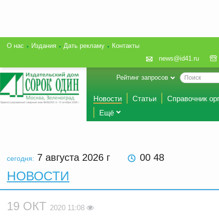
О нас
Издания
Дать рекламу
Контакты
news@id41.ru
Рейтинг запросов
Новости
Статьи
Справочник ор
Ещё
7 августа 2026
г
00 48
сегодня:
НОВОСТИ
19 ОКТ
2020 11:08