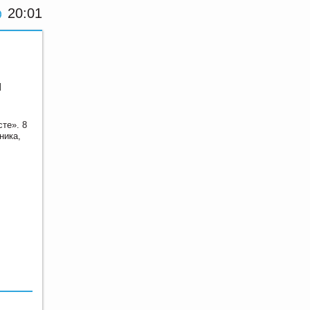
20:01
и
те». 8
ника,