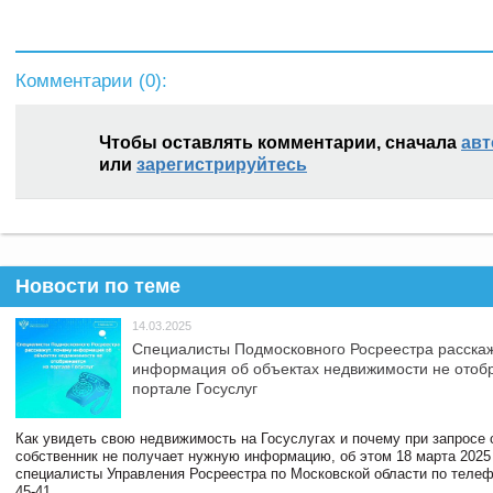
Комментарии (
0
):
Чтобы оставлять комментарии, сначала
авт
или
зарегистрируйтесь
Новости по теме
14.03.2025
Специалисты Подмосковного Росреестра расскаж
информация об объектах недвижимости не отоб
портале Госуслуг
Как увидеть свою недвижимость на Госуслугах и почему при запросе
собственник не получает нужную информацию, об этом 18 марта 2025
специалисты Управления Росреестра по Московской области по телефо
45-41.