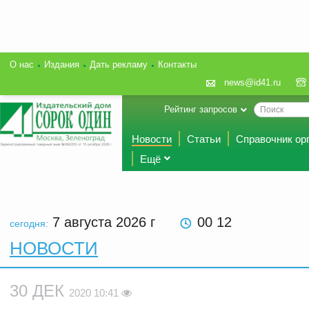
О нас
Издания
Дать рекламу
Контакты
news@id41.ru
Рейтинг запросов
Новости
Статьи
Справочник ор
Ещё
7 августа 2026
г
00 12
сегодня:
НОВОСТИ
30 ДЕК
2020 10:41