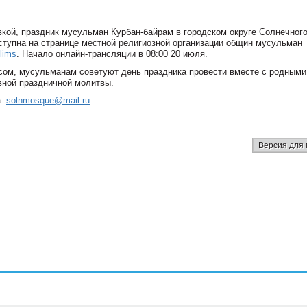
вкой, праздник мусульман Курбан-байрам в городском округе Солнечног
ступна на странице местной религиозной организации общин мусульман
lims
. Начало онлайн-трансляции в 08:00 20 июля.
усом, мусульманам советуют день праздника провести вместе с родными
вной праздничной молитвы.
а:
solnmosque@mail.ru
.
Версия для 