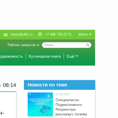
news@id41.ru
+7 499 735-22-71
Войти
Рейтинг запросов
едвижимость
Кулинарная книга
Ещё
08:14
Новости по теме
14.03.2025
Специалисты
Подмосковного
Росреестра
н-
расскажут, почему