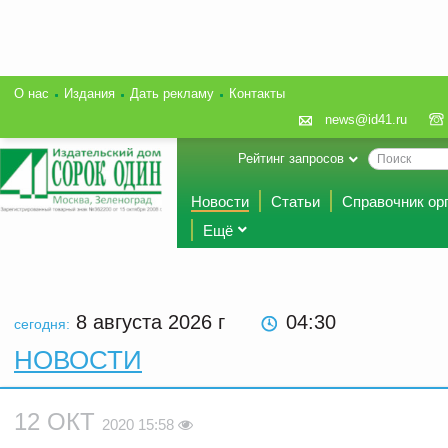
О нас
Издания
Дать рекламу
Контакты
news@id41.ru
Рейтинг запросов
Новости
Статьи
Справочник ор
Ещё
8 августа 2026
г
04:30
сегодня:
НОВОСТИ
12 ОКТ
2020 15:58