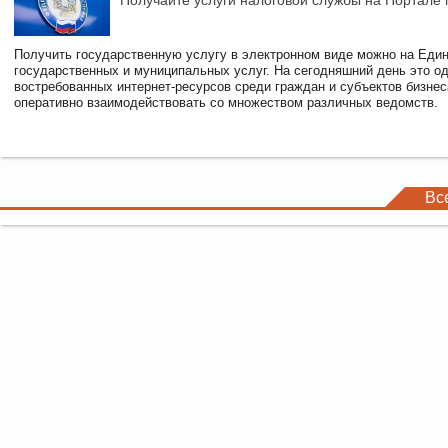
Получайте услуги налоговой службы на Портале 
Получить государственную услугу в электронном виде можно на Еди
государственных и муниципальных услуг. На сегодняшний день это о
востребованных интернет-ресурсов среди граждан и субъектов бизне
оперативно взаимодействовать со множеством различных ведомств.
Вс