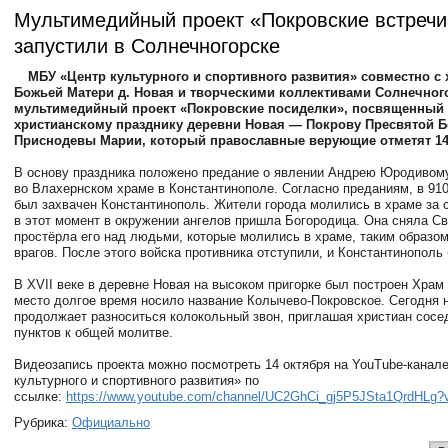
Мультимедийный проект «Покровские встречи
запустили в Солнечногорске
МБУ «Центр культурного и спортивного развития» совместно с
Божьей Матери д. Новая и творческими коллективами Солнечног
мультимедийный проект «Покровские посиделки», посвященный
христианскому празднику деревни Новая — Покрову Пресвятой 
Приснодевы Марии, который православные верующие отметят 14
В основу праздника положено предание о явлении Андрею Юродивом
во Влахернском храме в Константинополе. Согласно преданиям, в 91
был захвачен Константинополь. Жители города молились в храме за с
в этот момент в окружении ангелов пришла Богородица. Она сняла Св
простёрла его над людьми, которые молились в храме, таким образом
врагов. После этого войска противника отступили, и Константинополь
В XVII веке в деревне Новая на высоком пригорке был построен Храм 
место долгое время носило название Колычево-Покровское. Сегодня 
продолжает разноситься колокольный звон, приглашая христиан сос
пунктов к общей молитве.
Видеозапись проекта можно посмотреть 14 октября на YouTube-канал
культурного и спортивного развития» по
ссылке:
https://www.youtube.com/channel/UC2GhCi_gj5P5JSta1QrdHLg?v
Рубрика:
Официально