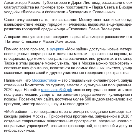
Архитекторы Кирилл Губернаторов и Дарья Листопад рассказали о се
благоустройства на примере трех пространств – Парка Света в Бибире
усадьбы «Люблино» и библиотеки «Букводом» в Сокольниках.
Свою точку зрения на то, что заставляет Москву меняться и как сего
взаимодействие между городом и человеком, выразила вице-президен
развитию городской среды Фонда «Сколково» Елена Зеленцова.
А поразительную историю создания парка «Пальмира» рассказали его
Наталья Степкина и Мария Желтикова.
Помимо всего прочего, в
рубрике
«Мой район» доступны новые матер
посвященные популярным столичным местам – креативным паркам, 
площадкам, где можно поиграть на различных инструментах и потанце
Также в этом разделе можно узнать, где в Москве можно посмотреть
световые шоу фонтанов, покататься на самых больших качелях, увид
сказочных персонажей и другие уникальные городские пространства.
Напомним, что
Москвастобой
– это специальный онлайн-проект, запу
столичным Комитетом по туризму вместе с культурными площадками 
2020 года. На сайте
москвастобой.рф
можно виртуально посетить экс
послушать лекции, увидеть театральные представления, кулинарные
показы. Посетителям сайта доступны более 500 видеоматериалов: ви
прогулки, мастер-классы, шоу и многое другое.
«Мой район» – это программа мэра столицы по созданию комфортных
каждом районе Москвы. Приоритетом программы, запущенной в 2018 г
создание современных общественных пространств, введение нового с
социальных учреждений, развитие транспортной, спортивной и досуго
инфраструктуры.