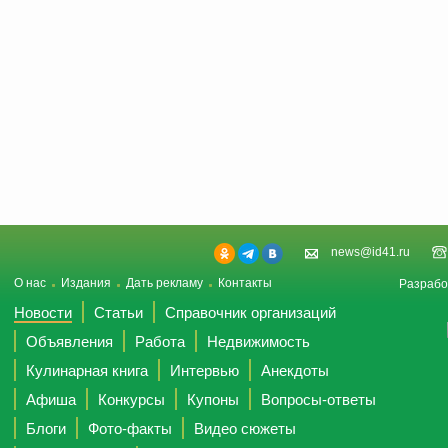
news@id41.ru
О нас
Издания
Дать рекламу
Контакты
Разрабо
Новости
Статьи
Справочник организаций
Объявления
Работа
Недвижимость
Кулинарная книга
Интервью
Анекдоты
Афиша
Конкурсы
Купоны
Вопросы-ответы
Блоги
Фото-факты
Видео сюжеты