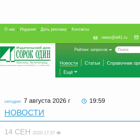
О нас
Издания
Дать рекламу
Контакты
news@id41.ru
Рейтинг запросов
Новости
Статьи
Справочник ор
Ещё
7 августа 2026
г
19:59
сегодня:
НОВОСТИ
14 СЕН
2020 17:37