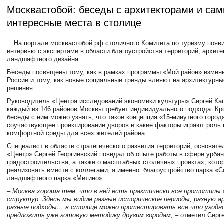
Москвастобой: беседы с архитекторами и са
интересные места в столице
На портале москвастобой.рф столичного Комитета по туризму появ
интервью с экспертами в области благоустройства территорий, архите
ландшафтного дизайна.
Беседы посвящены тому, как в рамках программы «Мой район» измен
России и тому, как новые социальные тренды влияют на архитектурн
решения.
Руководитель «Центра исследований экономики культуры» Сергей Кап
каждый из 146 районов Москвы требует индивидуального подхода. Кро
беседы с ним можно узнать, что такое концепция «15-минутного город
соучаствующее проектирование дворов и какие факторы играют роль 
комфортной среды для всех жителей района.
Специалист в области стратегического развития территорий, основате
«Центр» Сергей Георгиевский поведал об опыте работы в сфере урбан
градостроительства, а также о масштабных столичных проектах, кото
реализовать вместе с коллегами, а именно: благоустройство парка «С
ландшафтного парка «Митино».
– Москва хороша тем, что в ней есть практически все прототипы 
структур. Здесь мы видим разные исторические периоды, разную а
разные подходы… в столице можно протестировать все что угодн
предложить уже готовую методику другим городам, –
отметил Серге