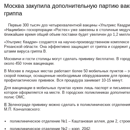
Москва закупила дополнительную партию вак
гриппа
Первые 300 тысяч доз четырехвалентной вакцины «Ультрикс Квадри
«Нацимбио» госкорпорации «Ростех» уже завезены в столичные медуч
ближайшее время общий объем поставки будет увеличен до 1,2 милли
«Ультрикс Квадри» создается на научно-производственном комплексе
Рязанской области. Она эффективно защищает от гриппа и содержит
штамм вируса гриппа B.
Москвичи и гости столицы могут сделать прививку бесплатно. В горо
около 450 точек вакцинации.
В Москве в людных местах работают более 50 мобильных пунктов – 
скорой помощи, оснащенные необходимым оборудованием для прове
профилактических прививок. Вся процедура занимает 10-15 минут.
Для вакцинации в мобильных пунктах нужен лишь паспорт и письменн
которое оформляется на месте. В городских поликлиниках дополните
полис ОМС.
В Зеленограде прививку можно сделать в поликлинических отделени
М.П. Кончаловского:
поликлиническое отделение №1 – Каштановая аллея, дом 2, строе
поликлиническое отделение №2 – корп. 2042;