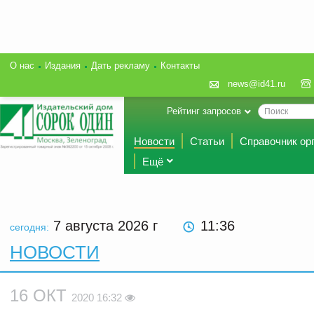
О нас
Издания
Дать рекламу
Контакты
news@id41.ru
Рейтинг запросов
Новости
Статьи
Справочник ор
Ещё
7 августа 2026
г
11 36
сегодня:
НОВОСТИ
16 ОКТ
2020 16:32