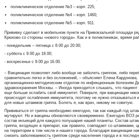
поликлиническое отделение №3 – корп. 225;
поликлиническое отделение №4 – корп. 1460;
поликлиническое отделение №5 – корп. 911.
Прививку сделают в мобильном пункте на Привокзальной площади ря
Крюково со стороны «нового города». Как и в поликлиниках, время ра
- понедельник – пятница с 8.00 до 20.00;
- суббота с 9.00 до 18.00;
- воскресенье с 9.00 до 16.00.
– Вакцинация позволяет либо вообще не заболеть гриппом, либо пере
сравнительно легко и без осложнений, – объясняет Елена Кардонова
организационно-методическим отделом по инфекционным болезням Д
здравоохранения Москвы. – Иногда приходится слышать, что пациент 
еще больше ослабить свой иммунитет. Поверьте, при вакцинации нико
происходит ослабления иммунитета, поэтому не нужно отказываться и
для новых штаммов гриппа. Болеть я, как врач, никому не советую.
Прививаться от гриппа необходимо ежегодно, так как каждый год шт
мутируют. Но и вакцины обновляются своевременно. Ежегодно ВОЗ р
состав инъекций для каждого полушария нашей планеты. Состав шта
гриппа, входящих в препарат, как правило, совпадает со штаммами,
на территории в том числе и нашего города. Благодаря вакцинации на
снизить заболеваемость гриппом среди населения города и в последн