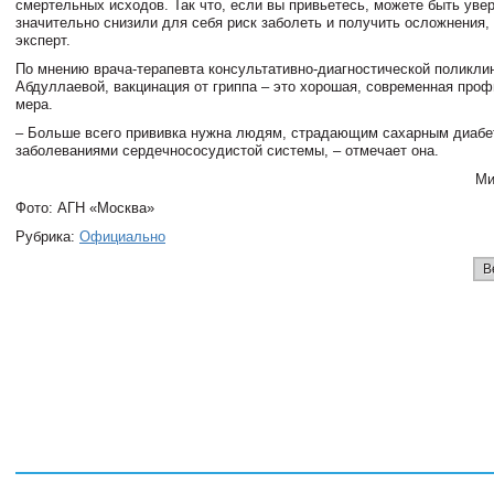
смертельных исходов. Так что, если вы привьетесь, можете быть увер
значительно снизили для себя риск заболеть и получить осложнения,
эксперт.
По мнению врача-терапевта консультативно-диагностической поликл
Абдуллаевой, вакцинация от гриппа – это хорошая, современная про
мера.
– Больше всего прививка нужна людям, страдающим сахарным диабе
заболеваниями сердечнососудистой системы, – отмечает она.
Ми
Фото: АГН «Москва»
Рубрика:
Официально
В