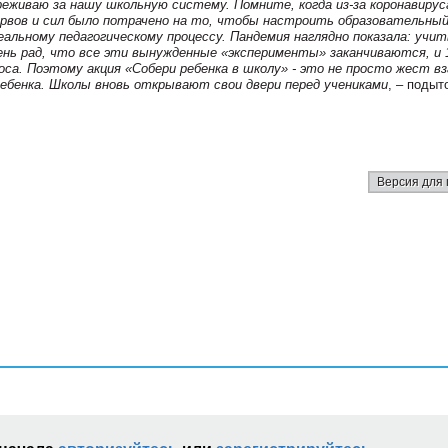
ереживаю за нашу школьную систему. Помните, когда из-за коронавирус
рвов и сил было потрачено на то, чтобы настроить образовательны
реальному педагогическому процессу. Пандемия наглядно показала: учит
очень рад, что все эти вынужденные «эксперименты» заканчиваются, и 
оса. Поэтому акция «Собери ребенка в школу» - это не просто жест в
ребенка. Школы вновь открывают свои двери перед учениками
, – поды
Версия для 