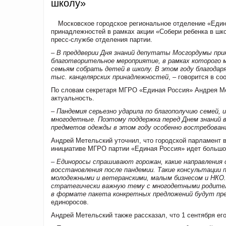
школу»
Московское городское региональное отделение «Един
принадлежностей в рамках акции «Собери ребенка в шк
пресс-службе отделения партии.
– В преддверии Дня знаний депутаты Мосгордумы прин
благотворительное мероприятие, в рамках которого
семьям собрать детей в школу. В этом году благодар
тыс. канцелярских принадлежностей
, – говорится в с
По словам секретаря МГРО «Единая Россия» Андрея Мет
актуальность.
– Пандемия серьезно ударила по благополучию семей,
многодетные. Поэтому поддержка перед Днем знаний 
предметов одежды в этом году особенно востребован
Андрей Метельский уточнил, что городской парламент в
инициативе МГРО партии «Единая Россия» идет большо
– Единоросы спрашивают горожан, какие направления 
восстановления после пандемии. Такие консультации 
молодежными и ветеранскими, малым бизнесом и НКО.
стратегически важную тему с многодетными родител
в формате пакета конкретных предложений будут пр
единоросов.
Андрей Метельский также рассказал, что 1 сентября ег