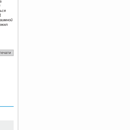
а
й
ься
1
заимной
тожил
печати