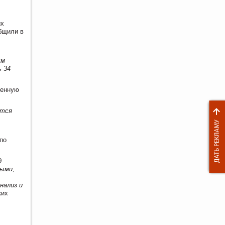
их
бщили в
ым
ь 34
бенную
ятся
по
д
ными,
нализ и
ких