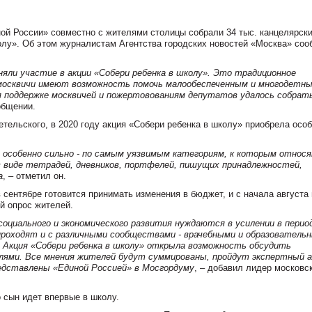
ой России» совместно с жителями столицы собрали 34 тыс. канцелярск
олу». Об этом журналистам Агентства городских новостей «Москва» соо
яли участие в акции «Собери ребенка в школу». Это традиционное
 москвичи имеют возможность помочь малообеспеченным и многодетн
я поддержке москвичей и пожертовованиям депутатов удалось собрат
ообщении.
ельского, в 2020 году акция «Собери ребенка в школу» приобрела осо
 и особенно сильно - по самым уязвимым категориям, к которым относ
в виде тетрадей, дневников, портфелей, пишущих принадлежностей,
а
, – отметил он.
 сентябре готовится принимать изменения в бюджет, и с начала августа 
й опрос жителей.
социального и экономического развития нуждаются в усилении в перио
проходят и с различными сообществами - врачебными и образователь
 Акция «Собери ребенка в школу» открыла возможность обсудить
ями. Все мнения жителей будут суммированы, пройдут экспертный а
едставлены «Единой Россией» в Мосгордуму
, – добавил лидер московс
о сын идет впервые в школу.