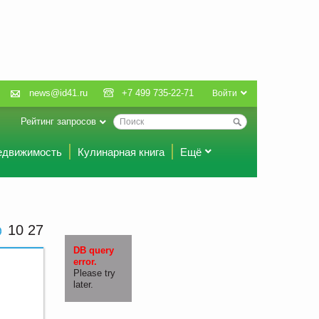
news@id41.ru
+7 499 735-22-71
Войти
Рейтинг запросов
едвижимость
Кулинарная книга
Ещё
10 27
DB query
error.
Please try
later.