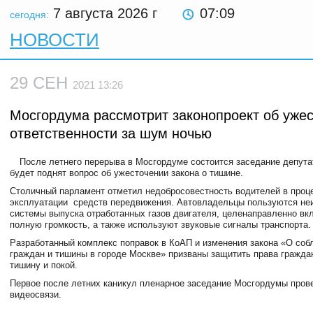
7 августа 2026
г
07:09
сегодня:
НОВОСТИ
29 СЕН
2021 13:26
Мосгордума рассмотрит законопроект об уже
ответственности за шум ночью
После летнего перерыва в Мосгордуме состоится заседание депута
будет поднят вопрос об ужесточении закона о тишине.
Столичный парламент отметил недобросовестность водителей в проц
эксплуатации средств передвижения. Автовладельцы пользуются не
системы выпуска отработанных газов двигателя, целенаправленно вк
полную громкость, а также используют звуковые сигналы транспорта.
Разработанный комплекс поправок в КоАП и изменения закона «О соб
граждан и тишины в городе Москве» призваны защитить права гражда
тишину и покой.
Первое после летних каникул пленарное заседание Мосгордумы пров
видеосвязи.