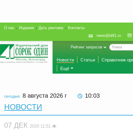
О нас
Издания
Дать рекламу
Контакты
news@id41.ru
Рейтинг запросов
Новости
Статьи
Справочник ор
Ещё
8 августа 2026
г
10:03
сегодня:
НОВОСТИ
07 ДЕК
2020 11:51