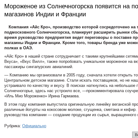
Мороженое из Солнечногорска появится на п
магазинов Индии и Франции
Компания «Айс Кро», производство которой сосредоточено на 
подмосковного Солнечногорска, планирует расширить рынки сбы
время руководство предприятия ведет переговоры о поставке пр
магазины Индии и Франции. Кроме того, товары бренда уже можн
полках в ОАЭ.
«Айс Кро» в нашей стране сотрудничает с такими крупнейшими сетями
Вкуса», «Вкус Вилл», также попробовать уникальное мороженое на вк
пассажиры сингапурских авиалиний.
— Компанию мы организовали в 2005 году, сначала хотели открыть то
Центральном детском магазине. Стали искать поставщиков, но не наш
устраивало по качеству и вкусу. В поисках наткнулись на небольшое 
Солнечногорье, здесь нас устроило все, —прокомментировала соуч
«Иль Мио Мороженко» Ирина Гармаева.
В этом году компания выпустила оригинальную линейку веганской пр
различные йогурты на кокосовом молоке, сгущенка, сметана и кефир.
руководства компании — создание продукции из сырья, выращенного 
Рубрика:
Официально
В