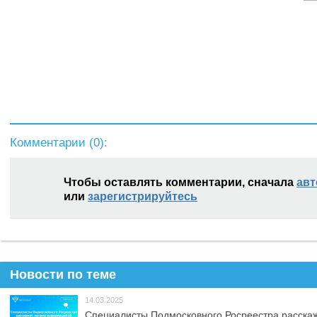
Комментарии (
0
):
Чтобы оставлять комментарии, сначала
авт
или
зарегистрируйтесь
Новости по теме
14.03.2025
Специалисты Подмосковного Росреестра расскаж