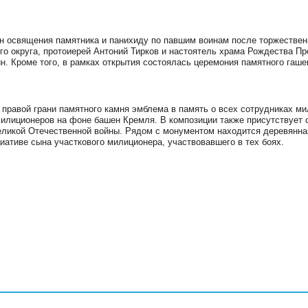
н освящения памятника и панихиду по павшим воинам после торжествен
го округа, протоиерей Антоний Тирков и настоятель храма Рождества Пр
. Кроме того, в рамках открытия состоялась церемония памятного гаше
 правой грани памятного камня эмблема в память о всех сотрудниках ми
милиционеров на фоне башен Кремля. В композиции также присутствует 
еликой Отечественной войны. Рядом с монументом находится деревянна
иативе сына участкового милиционера, участвовавшего в тех боях.