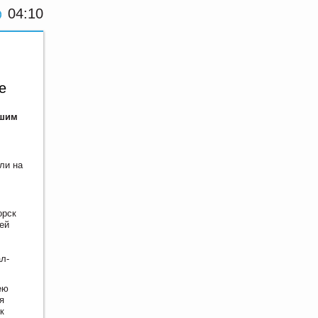
04:10
е
бшим
ли на
орск
ей
л-
ею
я
к