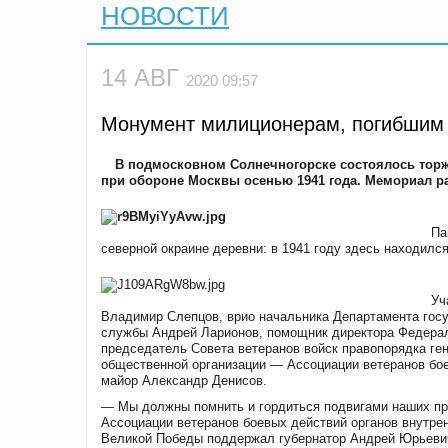
НОВОСТИ
14 АВГ
2020 09:57
Монумент милиционерам, погибшим 
В подмосковном Солнечногорске состоялось тор
при обороне Москвы осенью 1941 года. Мемориал ра
Па
северной окраине деревни: в 1941 году здесь находился
Уч
Владимир Слепцов, врио начальника Департамента госу
службы Андрей Ларионов, помощник директора Федерал
председатель Совета ветеранов войск правопорядка ге
общественной организации — Ассоциации ветеранов бое
майор Александр Денисов.
— Мы должны помнить и гордиться подвигами наших пр
Ассоциации ветеранов боевых действий органов внутрен
Великой Победы поддержал губернатор Андрей Юрьевич