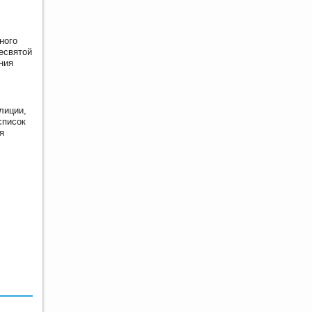
ного
есвятой
ния
лиции,
список
я