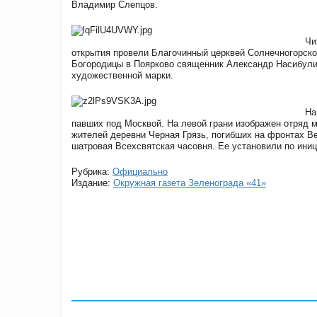
Владимир Слепцов.
Чи
открытия провели Благочинный церквей Солнечногорско
Богородицы в Поярково священник Александр Насибулин
художественной марки.
На
павших под Москвой. На левой грани изображен отряд 
жителей деревни Черная Грязь, погибших на фронтах В
шатровая Всехсвятская часовня. Ее установили по иниц
Рубрика:
Официально
Издание:
Окружная газета Зеленограда «41»