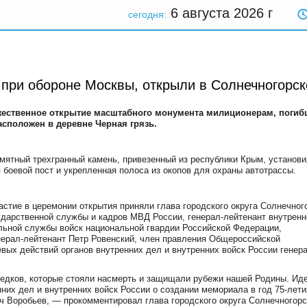
6 августа 2026
г
сегодня:
при обороне Москвы, открыли в Солнечногорск
жественное открытие масштабного монумента милиционерам, поги
сположен в деревне Черная грязь.
мятный трехгранный камень, привезенный из республики Крым, установи
 боевой пост и укрепленная полоса из окопов для охраны автотрассы.
астие в церемонии открытия приняли глава городского округа Солнечног
дарственной службы и кадров МВД России, генерал-лейтенант внутренн
ьной службы войск национальной гвардии Российской Федерации,
нерал-лейтенант Петр Ровенский, член правления Общероссийской
вых действий органов внутренних дел и внутренних войск России генера
едков, которые стояли насмерть и защищали рубежи нашей Родины. Ид
них дел и внутренних войск России о создании мемориала в год 75-лети
 Воробьев, — прокомментировал глава городского округа Солнечногорс