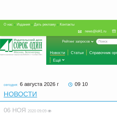
О нас
Издания
Дать рекламу
Контакты
news@id41.ru
Рейтинг запросов
Новости
Статьи
Справочник ор
Ещё
6 августа 2026
г
09 10
сегодня:
НОВОСТИ
06 НОЯ
2020 09:09