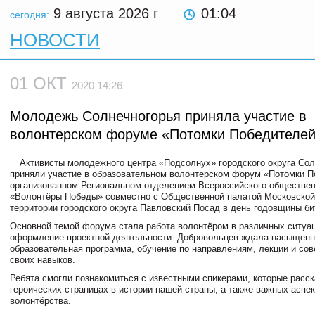
9 августа 2026
г
01:04
сегодня:
НОВОСТИ
01 ОКТ
2020 14:26
Молодежь Солнечногорья приняла участие в
волонтерском форуме «Потомки Победителе
Активисты молодежного центра «Подсолнух» городского округа Сол
приняли участие в образовательном волонтерском форум «Потомки П
организованном Региональном отделением Всероссийского обществе
«Волонтёры Победы» совместно с Общественной палатой Московской
территории городского округа Павловский Посад в день годовщины би
Основной темой форума стала работа волонтёром в различных ситуац
оформление проектной деятельности. Добровольцев ждала насыщенн
образовательная программа, обучение по направлениям, лекции и со
своих навыков.
Ребята смогли познакомиться с известными спикерами, которые расск
героических страницах в истории нашей страны, а также важных аспе
волонтёрства.