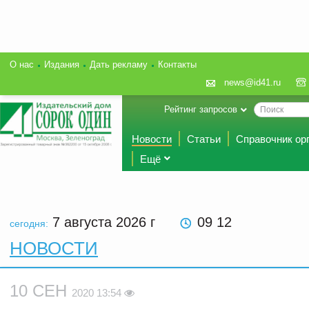
О нас
Издания
Дать рекламу
Контакты
news@id41.ru
Рейтинг запросов
Новости
Статьи
Справочник ор
Ещё
7 августа 2026
г
09 12
сегодня:
НОВОСТИ
10 СЕН
2020 13:54