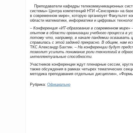
Преподаватели кафедры телекоммуникационных сист
системы» Центра компетенций НТИ «Сенсорика» на базе
в современном мире», которую организует Факультет 
области математики, информатики и цифровых техноло
– Конференция «ИТ-образование в современном мире» 
опытом в области организации учебного процесса в у
потому что, например, в начале пандемии осваивать 
справилась с этой задачей прекрасно. В общем, нам ес
ТКС
Александр Бахтин
.
– На конференции будут предс
позволит усилить понимание роли технологий в обра
интеллектуальные способности.
Участников конференции ждут пленарные сессии, кругл
также обсуждения в рамках четырех тематических секц
методика преподавания отдельных дисциплин», «Формы 
Рубрика:
Официально