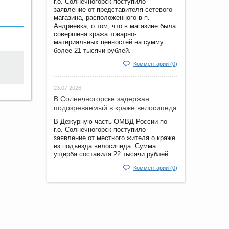
г.о. Солнечногорск поступило
заявление от представителя сетевого
магазина, расположенного в п.
Андреевка, о том, что в магазине была
совершена кража товарно-
материальных ценностей на сумму
более 21 тысячи рублей.
Комментарии (0)
23.07.2026
В Солнечногорске задержан
подозреваемый в краже велосипеда
В Дежурную часть ОМВД России по
г.о. Солнечногорск поступило
заявление от местного жителя о краже
из подъезда велосипеда. Сумма
ущерба составила 22 тысячи рублей.
Комментарии (0)