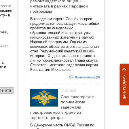
ремонт кадетского Лицея -
сорные
интерната в рамках Народной
зование
программы
нтр» в
В городском округе Солнечногорск
продолжается реализация масштабных
проектов по обновлению
ажно,
образовательной инфраструктуры,
инициированных жителями в рамках
Народной программы. Одним из
ение
ключевых объектов этого направления
стал Радумльский кадетский лицей-
интернат. Ход капитального ремонта
лично проинспектировал Глава округа,
 а
Секретарь местного отделения партии
ие и
Константин Михальков.
Комментарии (0)
печати
29.07.2026
Солнечногорские
полицейские
задержали
подозреваемых в краже из
торгового центра
В Дежурную часть ОМВД России по