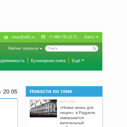
news@id41.ru
+7 499 735-22-71
Войти
Рейтинг запросов
едвижимость
Кулинарная книга
Ещё
20 05
Новости по теме
29.07.2026
«Новая жизнь для
лицея»: в Радумле
завершается
капитальный