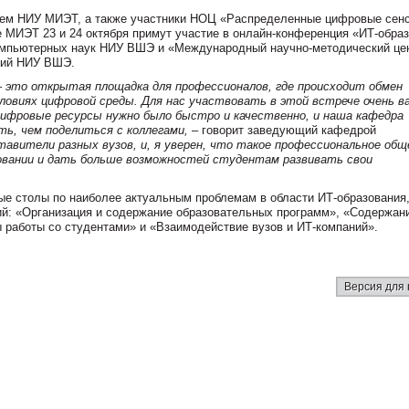
ем НИУ МИЭТ, а также участники НОЦ «Распределенные цифровые сен
 МИЭТ 23 и 24 октября примут участие в онлайн-конференция «ИТ-обра
компьютерных наук НИУ ВШЭ и «Международный научно-методический це
гий НИУ ВШЭ.
– это открытая площадка для профессионалов, где происходит обмен
словиях цифровой среды. Для нас участвовать в этой встрече очень в
цифровые ресурсы нужно было быстро и качественно, и наша кафедра
ть, чем поделиться с коллегами,
– говорит заведующий кафедрой
тавители разных вузов, и, я уверен, что такое профессиональное общ
зовании и дать больше возможностей студентам развивать свои
ые столы по наиболее актуальным проблемам в области ИТ-образования,
ий: «Организация и содержание образовательных программ», «Содержан
работы со студентами» и «Взаимодействие вузов и ИТ-компаний».
Версия для 