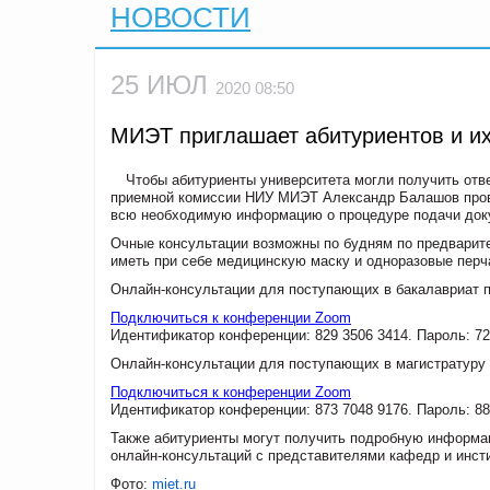
НОВОСТИ
25 ИЮЛ
2020 08:50
МИЭТ приглашает абитуриентов и их
Чтобы абитуриенты университета могли получить отв
приемной комиссии НИУ МИЭТ Александр Балашов прово
всю необходимую информацию о процедуре подачи доку
Очные консультации возможны по будням по предварит
иметь при себе медицинскую маску и одноразовые перча
Онлайн-консультации для поступающих в бакалавриат п
Подключиться к конференции Zoom
Идентификатор конференции:
829 3506 3414
. Пароль: 7
Онлайн-консультации для поступающих в магистратуру п
Подключиться к конференции Zoom
Идентификатор конференции:
873 7048 9176
. Пароль: 8
Также абитуриенты могут получить подробную информац
онлайн-консультаций с представителями кафедр и инст
Фото:
miet.ru