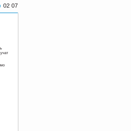
02 07
рь
лучат
имо