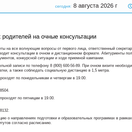
8 августа 2026
г
сегодня:
 родителей на очные консультации
еты на все волнующие вопросы от первого лица, ответственный секрета
дит консультации в очном и дистанционном формате. Абитуриенты по
ментов, конкурсной ситуации и ходе приемной кампании.
ельной записи по телефону
8 (800) 600-56-89
. При очном визите необход
тки, а также соблюдать социальную дистанцию в 1,5 метра.
роходят по понедельникам и четвергам в 19.00.
28504.
роходят по пятницам в 19.00.
88132.
ию о направлениях подготовки и образовательных программах в рамках
итутов согласно расписанию.