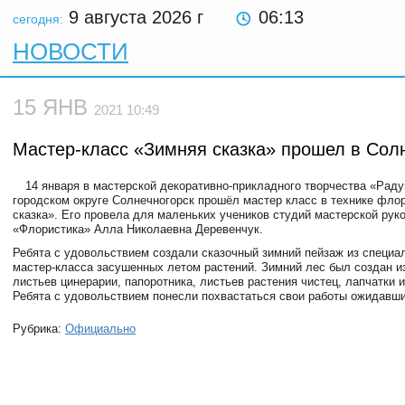
9 августа 2026
г
06:13
сегодня:
НОВОСТИ
15 ЯНВ
2021 10:49
Мастер-класс «Зимняя сказка» прошел в Сол
14 января в мастерской декоративно-прикладного творчества «Раду
городском округе Солнечногорск прошёл мастер класс в технике фло
сказка». Его провела для маленьких учеников студий мастерской рук
«Флористика» Алла Николаевна Деревенчук.
Ребята с удовольствием создали сказочный зимний пейзаж из специа
мастер-класса засушенных летом растений. Зимний лес был создан и
листьев цинерарии, папоротника, листьев растения чистец, лапчатки и
Ребята с удовольствием понесли похвастаться свои работы ожидавш
Рубрика:
Официально