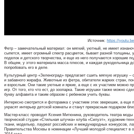
Источник:
https://youtu.
Фетр – замечательный материал: он мягкий, уютный, не имеет изнано
сыпется, имеет огромный спектр расцветок, бывает разной толщины, 
поделок и детского творчества, и еще из него получаются хорошие по
В общем, у этого материала масса плюсов, и каждая рукодельница д
попробовать его в деле.
Культурный центр «Зеленоград» предлагает сшить мягкую игрушку – 
и забавного жирафа. Животные из фетра, обитатели жарких стран, по
и взрослым. Они такие уютные и яркие, а еще с их участием можно п
игр. От того, кто что ест, до зоопарка. Такие игрушки также можно сд
букву алфавита и таким образом с ребенком учить буквы.
Интересно смотрится и фоторамка с участием этих зверюшек, а еще 
украсят интерьер детской комнаты и станут прекрасным подарком бли
Мастер-класс проводит Ксения Митюнина, руководитель театра моды
творческой студии «Стильная штучка» клуба «Силуэт», художник-техн
ткани, модельер, лауреат российских и международных конкурсов, л
Правительства Москвы в номинации «Лучший молодой специалист в о
2014 года.