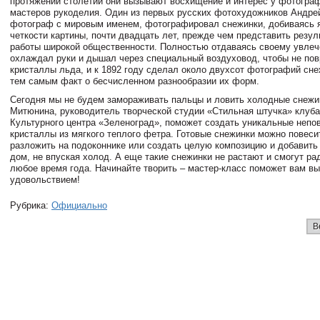
протяжении столетий они вызывают восхищение и интерес у фотограф
мастеров рукоделия. Один из первых русских фотохудожников Андрей
фотограф с мировым именем, фотографировал снежинки, добиваясь я
четкости картины, почти двадцать лет, прежде чем представить резул
работы широкой общественности. Полностью отдаваясь своему увлеч
охлаждал руки и дышал через специальный воздуховод, чтобы не пов
кристаллы льда, и к 1892 году сделал около двухсот фотографий сне
тем самым факт о бесчисленном разнообразии их форм.
Сегодня мы не будем замораживать пальцы и ловить холодные снежи
Митюнина, руководитель творческой студии «Стильная штучка» клуб
Культурного центра «Зеленоград», поможет создать уникальные непо
кристаллы из мягкого теплого фетра. Готовые снежинки можно повесит
разложить на подоконнике или создать целую композицию и добавить
дом, не впуская холод. А еще такие снежинки не растают и смогут ра
любое время года. Начинайте творить – мастер-класс поможет вам вы
удовольствием!
Рубрика:
Официально
В