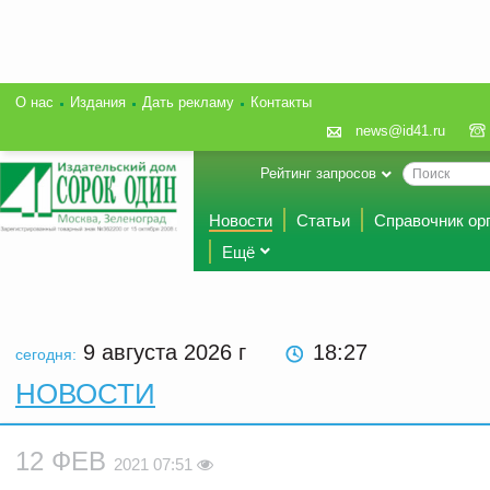
О нас
Издания
Дать рекламу
Контакты
news@id41.ru
Рейтинг запросов
Новости
Статьи
Справочник ор
Ещё
9 августа 2026
г
18:27
сегодня:
НОВОСТИ
12 ФЕВ
2021 07:51