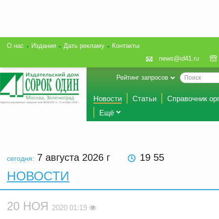
О нас
Издания
Дать рекламу
Контакты
news@id41.ru
Рейтинг запросов
Новости
Статьи
Справочник ор
Ещё
7 августа 2026
г
19 55
сегодня:
НОВОСТИ
20 НОЯ
2020 01:19