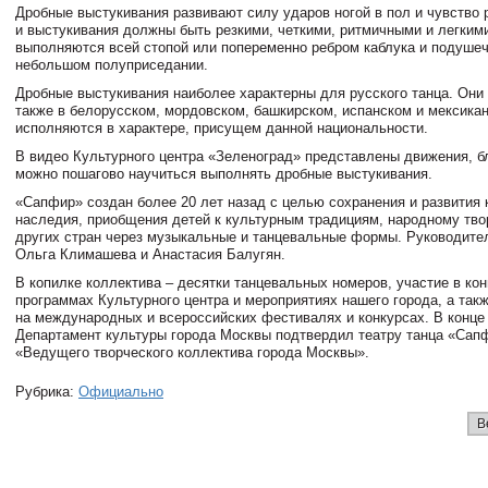
Дробные выстукивания развивают силу ударов ногой в пол и чувство 
и выстукивания должны быть резкими, четкими, ритмичными и легким
выполняются всей стопой или попеременно ребром каблука и подушеч
небольшом полуприседании.
Дробные выстукивания наиболее характерны для русского танца. Они
также в белорусском, мордовском, башкирском, испанском и мексикан
исполняются в характере, присущем данной национальности.
В видео Культурного центра «Зеленоград» представлены движения, б
можно пошагово научиться выполнять дробные выстукивания.
«Сапфир» создан более 20 лет назад с целью сохранения и развития 
наследия, приобщения детей к культурным традициям, народному тво
других стран через музыкальные и танцевальные формы. Руководител
Ольга Климашева и Анастасия Балугян.
В копилке коллектива – десятки танцевальных номеров, участие в ко
программах Культурного центра и мероприятиях нашего города, а так
на международных и всероссийских фестивалях и конкурсах. В конце
Департамент культуры города Москвы подтвердил театру танца «Сап
«Ведущего творческого коллектива города Москвы».
Рубрика:
Официально
В