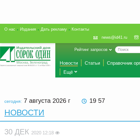
О нас
Издания
Дать рекламу
Контакты
news@id41.ru
Рейтинг запросов
Новости
Статьи
Справочник ор
Ещё
7 августа 2026
г
19 57
сегодня:
НОВОСТИ
30 ДЕК
2020 12:18