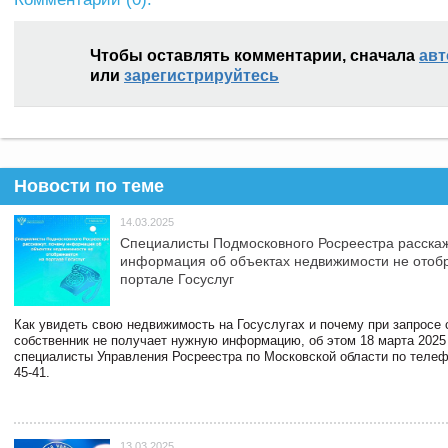
Чтобы оставлять комментарии, сначала
авт
или
зарегистрируйтесь
Новости по теме
14.03.2025
Специалисты Подмосковного Росреестра расскаж
информация об объектах недвижимости не отоб
портале Госуслуг
Как увидеть свою недвижимость на Госуслугах и почему при запросе
собственник не получает нужную информацию, об этом 18 марта 2025
специалисты Управления Росреестра по Московской области по телефо
45-41.
13.03.2025