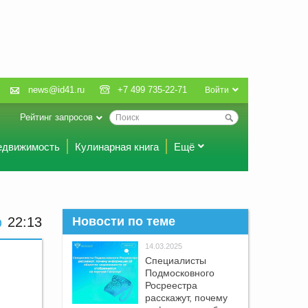
news@id41.ru
+7 499 735-22-71
Войти
Рейтинг запросов
едвижимость
Кулинарная книга
Ещё
22:13
Новости по теме
14.03.2025
Специалисты
Подмосковного
Росреестра
расскажут, почему