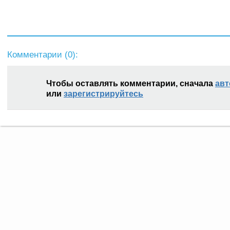
Комментарии (
0
):
Чтобы оставлять комментарии, сначала
авт
или
зарегистрируйтесь