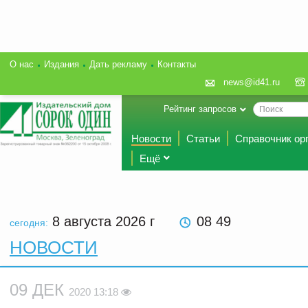
О нас
Издания
Дать рекламу
Контакты
news@id41.ru
Рейтинг запросов
Новости
Статьи
Справочник ор
Ещё
8 августа 2026
г
08 49
сегодня:
НОВОСТИ
09 ДЕК
2020 13:18