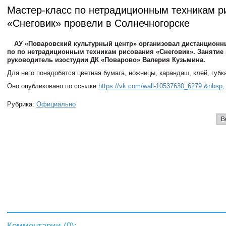
Мастер-класс по нетрадиционным техникам р
«Снеговик» провели в Солнечногорске
АУ «Поваровский культурный центр» организовал дистанционн
по по нетрадиционным техникам рисования «Снеговик». Занятие
руководитель изостудии ДК «Поварово» Валерия Кузьмина.
Для него понадобятся цветная бумага, ножницы, карандаш, клей, губк
Оно опубликовано по ссылке:
https://vk.com/wall-10537630_6279.&nbsp;
Рубрика:
Официально
В
Комментарии (
0
):