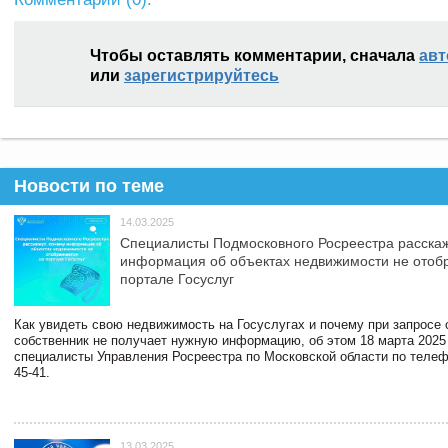
Чтобы оставлять комментарии, сначала
авт
или
зарегистрируйтесь
Новости по теме
14.03.2025
Специалисты Подмосковного Росреестра расскаж
информация об объектах недвижимости не отоб
портале Госуслуг
Как увидеть свою недвижимость на Госуслугах и почему при запросе
собственник не получает нужную информацию, об этом 18 марта 2025
специалисты Управления Росреестра по Московской области по телефо
45-41.
13.03.2025