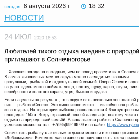
6 августа 2026
г
18 32
сегодня:
НОВОСТИ
24 ИЮЛ
2020 16:53
Любителей тихого отдыха наедине с природо
приглашают в Солнечногорье
Хорошая погода на выходных, чем не повод провести их в Солнечно
В самых живописных местах округа можно насладиться конными
прогулками, рыбалкой и отдохнуть всей семьей. Озеро Сенеж и водо
на улов: здесь можно поймать леща, плотву, щуку, карпа, окуня, линя
серебряного и золотого карася, угря, бычков и судака.
Если нацелены на результат, то в округе есть несколько зон платной 
них — рыбхоз «Сенеж». Это живописное место — излюбленная рыбака
зона отдыха. На территории рыбхоза располагаются 4 благоустроенны
площадью 150га. Вокруг красивый лесной ландшафт, поэтому место 
отдыха на природе всей семьёй. Располагается рыбхоз в Солнечногор
условиях можно по тел.: +7(985)992-98-09 и на сайте:
https://www.rybho
Совместить рыбалку с активным отдыхом можно и в конноспортивном
«Добромысли». Комплекс давно завоевал популярность, сюда приезж