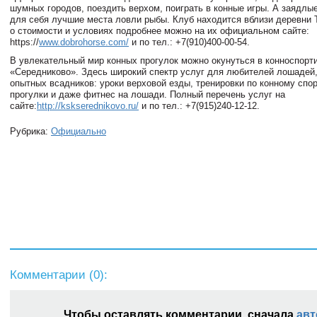
шумных городов, поездить верхом, поиграть в конные игры. А заядлы
для себя лучшие места ловли рыбы. Клуб находится вблизи деревни 
о стоимости и условиях подробнее можно на их официальном сайте:
https://
www.dobrohorse.com/
и по тел.: +7(910)400-00-54.
В увлекательный мир конных прогулок можно окунуться в конноспорт
«Середниково». Здесь широкий спектр услуг для любителей лошадей,
опытных всадников: уроки верховой езды, тренировки по конному спор
прогулки и даже фитнес на лошади. Полный перечень услуг на
сайте:
http://kskserednikovo.ru/
и по тел.: +7(915)240-12-12.
Рубрика:
Официально
Комментарии (
0
):
Чтобы оставлять комментарии, сначала
авт