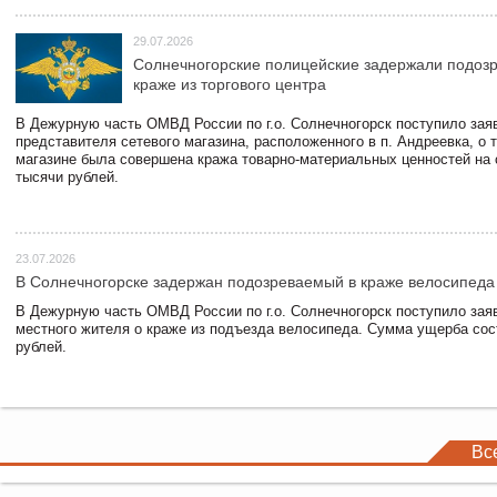
29.07.2026
Солнечногорские полицейские задержали подоз
краже из торгового центра
В Дежурную часть ОМВД России по г.о. Солнечногорск поступило зая
представителя сетевого магазина, расположенного в п. Андреевка, о т
магазине была совершена кража товарно-материальных ценностей на
тысячи рублей.
23.07.2026
В Солнечногорске задержан подозреваемый в краже велосипеда
В Дежурную часть ОМВД России по г.о. Солнечногорск поступило зая
местного жителя о краже из подъезда велосипеда. Сумма ущерба сос
рублей.
Вс