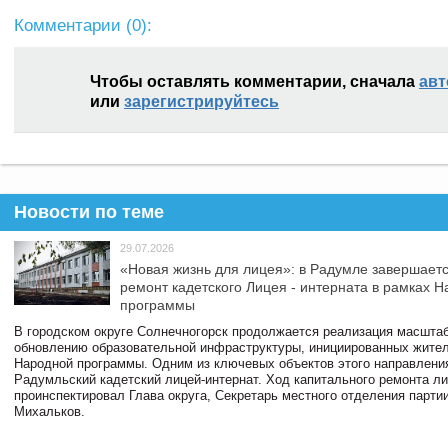
Комментарии (
0
):
Чтобы оставлять комментарии, сначала
авт
или
зарегистрируйтесь
Новости по теме
29.07.2026
«Новая жизнь для лицея»: в Радумле завершает
ремонт кадетского Лицея - интерната в рамках 
программы
В городском округе Солнечногорск продолжается реализация масштаб
обновлению образовательной инфраструктуры, инициированных жите
Народной программы. Одним из ключевых объектов этого направлени
Радумльский кадетский лицей-интернат. Ход капитального ремонта л
проинспектировал Глава округа, Секретарь местного отделения парти
Михальков.