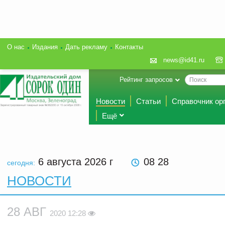
О нас
Издания
Дать рекламу
Контакты
news@id41.ru
Рейтинг запросов
Новости
Статьи
Справочник ор
Ещё
6 августа 2026
г
08 28
сегодня:
НОВОСТИ
28 АВГ
2020 12:28