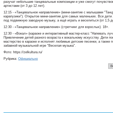
разучат небольшие танцевальные композиции и уже смогут почувство
артистами (от 3 до 12 лет).
12:15 - «Танцевальное направление» (мини-занятие с малышами "Тан
карапузики"). Открытое мини-занятие для самых маленьких. Все дети
под подвижную заводную музыку, а ещё играть и веселиться (от 1,5 до
12:30 - «Танцевальное направление» (стретчинг для взрослых). 18+.
12:30 - «Вокал» (караоке и интерактивный мастер-класс "Напевать луч
Привлечение детей разного возраста к вокальному искусству. Дети п
мастерство в караоке и исполнят любимые детские песенки, а также 
забавной музыкальной игре "Веселая музыка".
Фото: https://zelkultura.ru/
Рубрика:
Официально
В