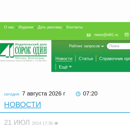
О нас
Издания
Дать рекламу
Контакты
news@id41.ru
Рейтинг запросов
Новости
Статьи
Справочник ор
Ещё
7 августа 2026
г
07:20
сегодня:
НОВОСТИ
21 ИЮЛ
2014 17:36