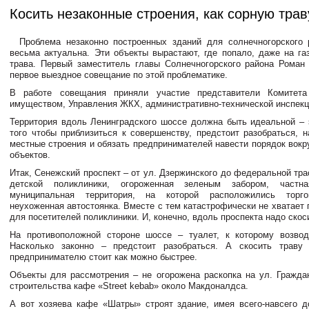
Косить незаконные строения, как сорную трав
Проблема незаконно построенных зданий для солнечногорского 
весьма актуальна. Эти объекты вырастают, где попало, даже на газ
трава. Первый заместитель главы Солнечногорского района Роман
первое выездное совещание по этой проблематике.
В работе совещания приняли участие представители Комитет
имуществом, Управления ЖКХ, административно-технической инспекц
Территория вдоль Ленинградского шоссе должна быть идеальной – 
того чтобы приблизиться к совершенству, предстоит разобраться, н
местные строения и обязать предпринимателей навести порядок вокр
объектов.
Итак, Сенежский проспект – от ул. Дзержинского до федеральной тр
детской поликлиники, огороженная зеленым забором, част
муниципальная территория, на которой расположились торг
неухоженная автостоянка. Вместе с тем катастрофически не хватает
для посетителей поликлиники. И, конечно, вдоль проспекта надо скоси
На противоположной стороне шоссе – туалет, к которому возвод
Насколько законно – предстоит разобраться. А скосить траву
предпринимателю стоит как можно быстрее.
Объекты для рассмотрения – не огорожена раскопка на ул. Граждан
строительства кафе «Street kebab» около Макдоналдса.
А вот хозяева кафе «Шатры» строят здание, имея всего-навсего д