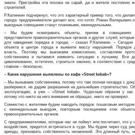
земли. Пристройка эта похожа на сарай, да и жители постоянно ж
строителей.
Р.Калинкин подчеркнул, что это характерный пример того, что делае
города: предприниматели делают все, что хотят. Роман Валерьевич о
выездные совещания станут плановыми, еженедельными.
– Мы будем осматривать объекты, причем в совещаниях 
представители правоохранительных органов и других служб, которые
для наведения порядка в городе, – сказал Р.Калинкин. – Сегодня
объекта в центре города и выявили массу нарушений. Порядок 
власть. Поэтому мы выезжаем комиссионно, составляем прот
собственника и пытаемся изменить ситуацию к лучшему. Все д
цивилизованно, эстетично, строиться законно, в соответствии с гр
главное – безопасно.
– Какие нарушения выявлены по кафе «Street kebab»?
– Мы вызываем собственника, потому что там полная чехарда с доку
разберемся, не дадим разрешения на дальнейшее строительство. Об
эксплуатацию, а уже – «Street kebab». Чудесным образом у нас 
потому что никто на него внимания не обращал, никто не проверял.
Совместно с жителями будем наводить порядок: пошаговым методом
с еженедельным выездом, повторным посещением этих объекто
правоохранительных органов.
С предпринимателями, которые нас не поймут или посчитают, что у 
воздействия, придется встречаться в суде. Мы будем через суд рас
аренды, признавать собственность незаконной. Это длинный путь, н