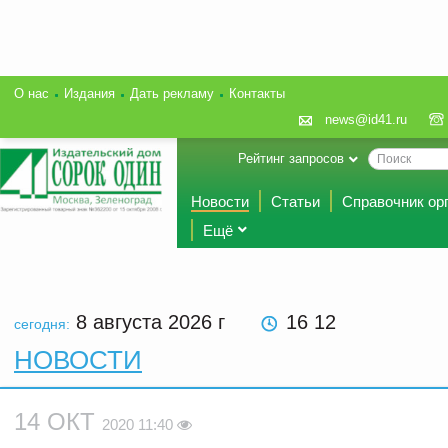
О нас
Издания
Дать рекламу
Контакты
news@id41.ru
Рейтинг запросов
Новости
Статьи
Справочник ор
Ещё
8 августа 2026
г
16 12
сегодня:
НОВОСТИ
14 ОКТ
2020 11:40