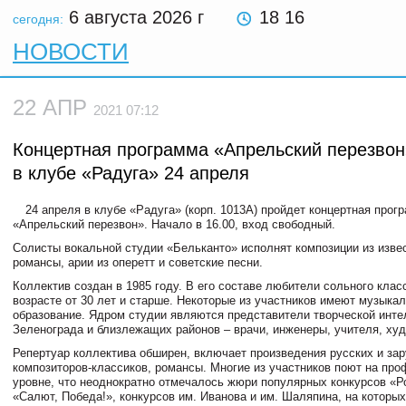
6 августа 2026
г
18 16
сегодня:
НОВОСТИ
22 АПР
2021 07:12
Концертная программа «Апрельский перезвон
в клубе «Радуга» 24 апреля
24 апреля в клубе «Радуга» (корп. 1013А) пройдет концертная прог
«Апрельский перезвон». Начало в 16.00, вход свободный.
Солисты вокальной студии «Бельканто» исполнят композиции из изв
романсы, арии из оперетт и советские песни.
Коллектив создан в 1985 году. В его составе любители сольного клас
возрасте от 30 лет и старше. Некоторые из участников имеют музыка
образование. Ядром студии являются представители творческой инте
Зеленограда и близлежащих районов – врачи, инженеры, учителя, ху
Репертуар коллектива обширен, включает произведения русских и за
композиторов-классиков, романсы. Многие из участников поют на пр
уровне, что неоднократно отмечалось жюри популярных конкурсов «Р
«Салют, Победа!», конкурсов им. Иванова и им. Шаляпина, на которых