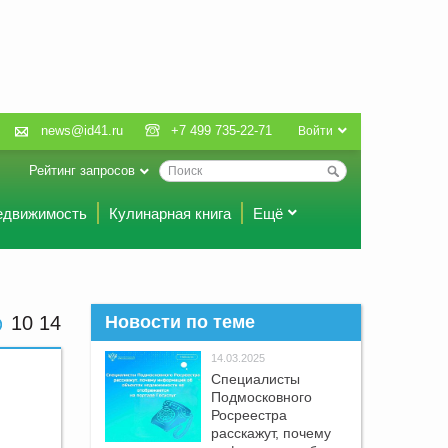
news@id41.ru
+7 499 735-22-71
Войти
Рейтинг запросов
едвижимость
Кулинарная книга
Ещё
10 14
Новости по теме
14.03.2025
Специалисты
Подмосковного
Росреестра
расскажут, почему