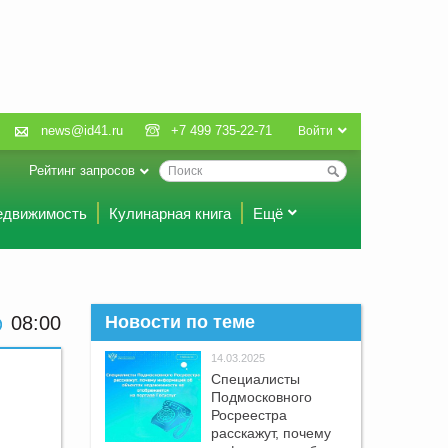
news@id41.ru
+7 499 735-22-71
Войти
Рейтинг запросов
едвижимость
Кулинарная книга
Ещё
08:00
Новости по теме
14.03.2025
Специалисты
Подмосковного
Росреестра
расскажут, почему