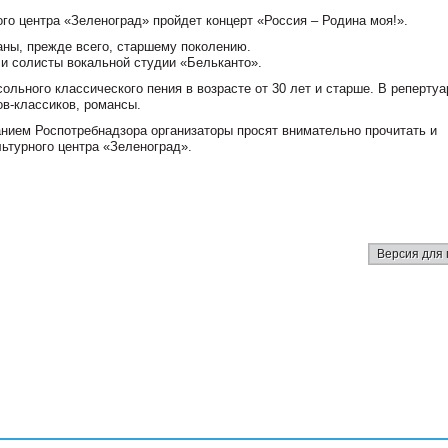
ого центра «Зеленоград» пройдет концерт «Россия – Родина моя!».
аны, прежде всего, старшему поколению.
ли солисты вокальной студии «Бельканто».
сольного классического пения в возрасте от 30 лет и старше. В репертуа
ов-классиков, романсы.
анием Роспотребнадзора организаторы просят внимательно прочитать и
ьтурного центра «Зеленоград».
Версия для 