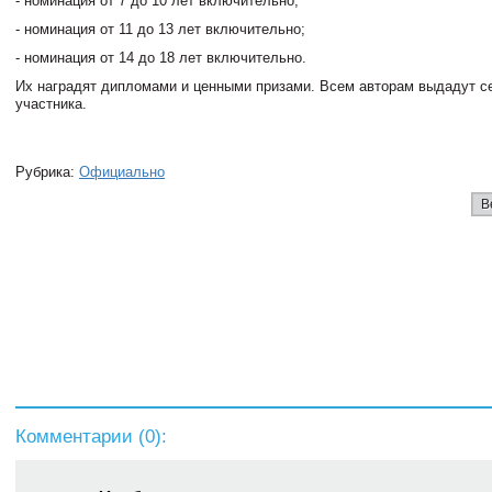
- номинация от 7 до 10 лет включительно;
- номинация от 11 до 13 лет включительно;
- номинация от 14 до 18 лет включительно.
Их наградят дипломами и ценными призами. Всем авторам выдадут с
участника.
Рубрика:
Официально
В
Комментарии (
0
):