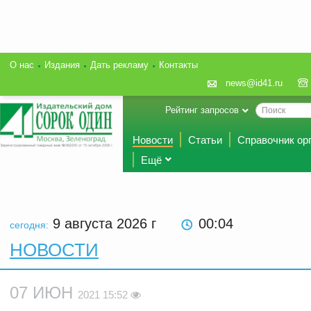
О нас
Издания
Дать рекламу
Контакты
news@id41.ru
Рейтинг запросов
Новости
Статьи
Справочник ор
Ещё
9 августа 2026
г
00:04
сегодня:
НОВОСТИ
07 ИЮН
2021 15:52