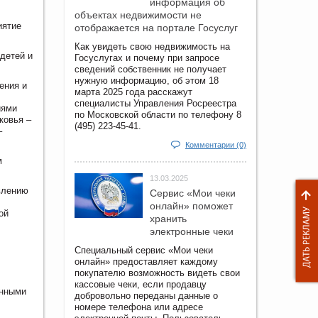
информация об
объектах недвижимости не
иятие
отображается на портале Госуслуг
Как увидеть свою недвижимость на
детей и
Госуслугах и почему при запросе
сведений собственник не получает
нужную информацию, об этом 18
ения и
марта 2025 года расскажут
специалисты Управления Росреестра
иями
по Московской области по телефону 8
ковья –
(495) 223-45-41.
–
Комментарии (0)
м
13.03.2025
влению
Сервис «Мои чеки
онлайн» поможет
ой
хранить
электронные чеки
Специальный сервис «Мои чеки
онлайн» предоставляет каждому
покупателю возможность видеть свои
кассовые чеки, если продавцу
енными
добровольно переданы данные о
номере телефона или адресе