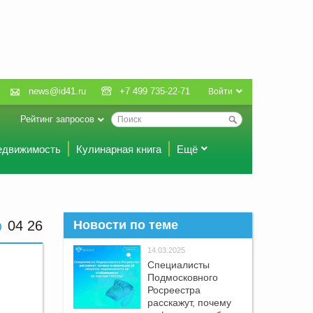
news@id41.ru
+7 499 735-22-71
Войти
Рейтинг запросов
едвижимость
Кулинарная книга
Ещё
04:26
Новости по теме
14.03.2025
Специалисты
Подмосковного
Росреестра
расскажут, почему