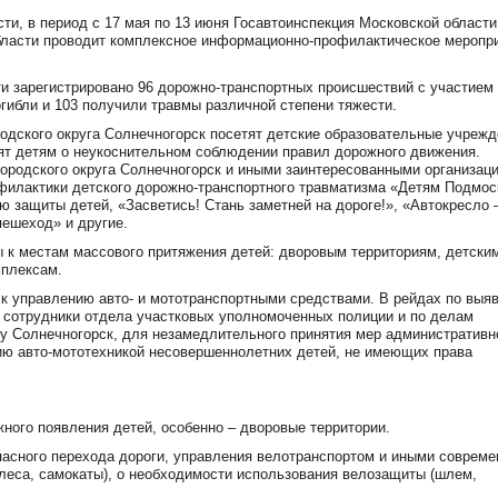
ти, в период с 17 мая по 13 июня Госавтоинспекция Московской области
бласти проводит комплексное информационно-профилактическое меропр
ти зарегистрировано 96 дорожно-транспортных происшествий с участием 
погибли и 103 получили травмы различной степени тяжести.
одского округа Солнечногорск посетят детские образовательные учрежд
ят детям о неукоснительном соблюдении правил дорожного движения.
ородского округа Солнечногорск и иными заинтересованными организац
филактики детского дорожно-транспортного травматизма «Детям Подмос
защиты детей, «Засветись! Стань заметней на дороге!», «Автокресло 
пешеход» и другие.
 к местам массового притяжения детей: дворовым территориям, детски
мплексам.
к управлению авто- и мототранспортными средствами. В рейдах по выя
 сотрудники отдела участковых уполномоченных полиции и по делам
у Солнечногорск, для незамедлительного принятия мер административн
ию авто-мототехникой несовершеннолетних детей, не имеющих права
ного появления детей, особенно – дворовые территории.
пасного перехода дороги, управления велотранспортом и иными соврем
олеса, самокаты), о необходимости использования велозащиты (шлем,