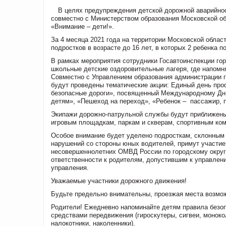
В целях предупреждения детской дорожной аварийнос
совместно с Министерством образования Московской о
«Внимание – дети!».
За 4 месяца 2021 года на территории Московской облас
подростков в возрасте до 16 лет, в которых 2 ребенка 
В рамках мероприятия сотрудники Госавтоинспекции гор
школьные детские оздоровительные лагеря, где напомн
Совместно с Управлением образования администрации г
будут проведены тематические акции: Единый день про
безопасные дороги», посвященный Международному Дню 
детям», «Пешеход на переход», «Ребенок – пассажир, 
Экипажи дорожно-патрульной службы будут приближены
игровым площадкам, паркам и скверам, спортивным ко
Особое внимание будет уделено подросткам, склонным 
нарушений со стороны юных водителей, примут участие
несовершеннолетних ОМВД России по городскому округ
ответственности к родителям, допустившим к управлен
управления.
Уважаемые участники дорожного движения!
Будьте предельно внимательны, проезжая места возмож
Родители! Ежедневно напоминайте детям правила безо
средствами передвижения (гироскутеры, сигвеи, монок
налокотники, наколенники).