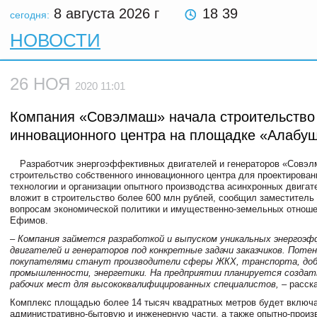
8 августа 2026
г
18 39
сегодня:
НОВОСТИ
26 НОЯ
2020 11:01
Компания «Совэлмаш» начала строительство
инновационного центра на площадке «Алабу
Разработчик энергоэффективных двигателей и генераторов «Совэ
строительство собственного инновационного центра для проектирован
технологии и организации опытного производства асинхронных двигат
вложит в строительство более 600 млн рублей, сообщил заместитель
вопросам экономической политики и имущественно-земельных отнош
Ефимов.
– Компания займется разработкой и выпуском уникальных энергоэ
двигателей и генераторов под конкретные задачи заказчиков. Поте
покупателями станут производители сферы ЖКХ, транспорта, д
промышленности, энергетики. На предприятии планируется создать
рабочих мест для высококвалифицированных специалистов,
– расска
Комплекс площадью более 14 тысяч квадратных метров будет включа
административно-бытовую и инженерную части, а также опытно-прои