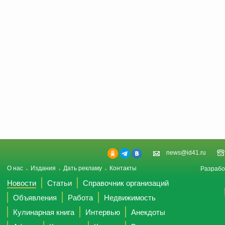
news@id41.ru
О нас
Издания
Дать рекламу
Контакты
Разрабо
Новости
Статьи
Справочник организаций
Объявления
Работа
Недвижимость
Кулинарная книга
Интервью
Анекдоты