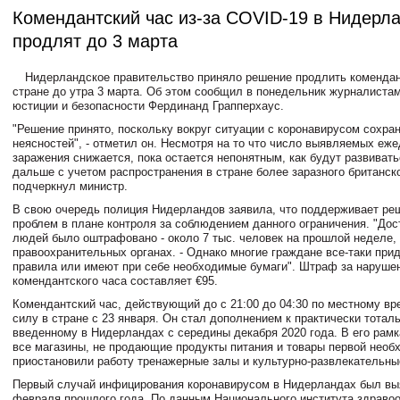
Комендантский час из-за COVID-19 в Нидерл
продлят до 3 марта
Нидерландское правительство приняло решение продлить комендан
стране до утра 3 марта. Об этом сообщил в понедельник журналистам
юстиции и безопасности Фердинанд Грапперхаус.
"Решение принято, поскольку вокруг ситуации с коронавирусом сохра
неясностей", - отметил он. Несмотря на то что число выявляемых еж
заражения снижается, пока остается непонятным, как будут развиват
дальше с учетом распространения в стране более заразного британск
подчеркнул министр.
В свою очередь полиция Нидерландов заявила, что поддерживает реш
проблем в плане контроля за соблюдением данного ограничения. "Дос
людей было оштрафовано - около 7 тыс. человек на прошлой неделе, 
правоохранительных органах. - Однако многие граждане все-таки пр
правила или имеют при себе необходимые бумаги". Штраф за наруше
комендантского часа составляет €95.
Комендантский час, действующий до с 21:00 до 04:30 по местному вр
силу в стране с 23 января. Он стал дополнением к практически тотал
введенному в Нидерландах с середины декабря 2020 года. В его рам
все магазины, не продающие продукты питания и товары первой необ
приостановили работу тренажерные залы и культурно-развлекательны
Первый случай инфицирования коронавирусом в Нидерландах был вы
февраля прошлого года. По данным Национального института здраво