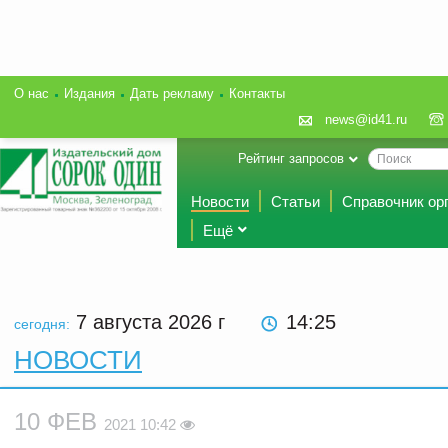
О нас
Издания
Дать рекламу
Контакты
news@id41.ru
Рейтинг запросов
Новости
Статьи
Справочник ор
Ещё
7 августа 2026
г
14:25
сегодня:
НОВОСТИ
10 ФЕВ
2021 10:42