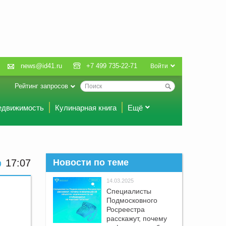
news@id41.ru
+7 499 735-22-71
Войти
Рейтинг запросов
едвижимость
Кулинарная книга
Ещё
17:07
Новости по теме
14.03.2025
Специалисты
Подмосковного
Росреестра
расскажут, почему