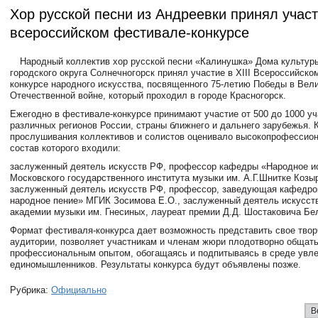
Хор русской песни из Андреевки принял участ
всероссийском фестивале-конкурсе
Народный коллектив хор русской песни «Калинушка» Дома культур
городского округа Солнечногорск принял участие в XIII Всероссийско
конкурсе народного искусства, посвященного 75-летию Победы в Вел
Отечественной войне, который проходил в городе Красногорск.
Ежегодно в фестивале-конкурсе принимают участие от 500 до 1000 уч
различных регионов России, страны ближнего и дальнего зарубежья. 
прослушивания коллективов и солистов оценивало высокопрофессион
состав которого входили:
заслуженный деятель искусств РФ, профессор кафедры «Народное и
Московского государственного института музыки им. А.Г.Шнитке Козыр
заслуженный деятель искусств РФ, профессор, заведующая кафедро
народное пение» МГИК Зосимова Е.О., заслуженный деятель искусст
академии музыки им. Гнесиных, лауреат премии Д.Д. Шостаковича Бе
Формат фестиваля-конкурса дает возможность представить свое твор
аудитории, позволяет участникам и членам жюри плодотворно общат
профессиональным опытом, обогащаясь и подпитываясь в среде увл
единомышленников. Результаты конкурса будут объявлены позже.
Рубрика:
Официально
В