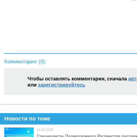
Комментарии (
0
):
Чтобы оставлять комментарии, сначала
авт
или
зарегистрируйтесь
Новости по теме
14.03.2025
Специалисты Подмосковного Росреестра расскаж