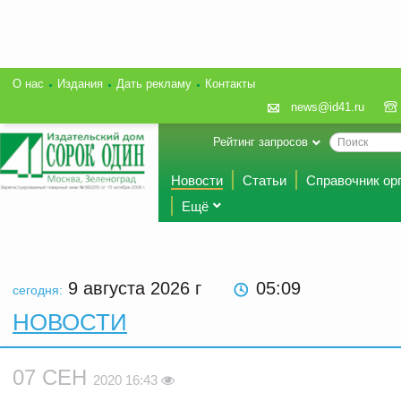
О нас
Издания
Дать рекламу
Контакты
news@id41.ru
Рейтинг запросов
Новости
Статьи
Справочник ор
Ещё
9 августа 2026
г
05:09
сегодня:
НОВОСТИ
07 СЕН
2020 16:43