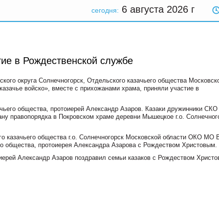
6 августа 2026
г
сегодня:
тие в Рождественской службе
дского округа Солнечногорск, Отдельского казачьего общества Московск
казачье войско», вместе с прихожанами храма, приняли участие в
чьего общества, протоиерей Александр Азаров. Казаки дружинники СКО г
у правопорядка в Покровском храме деревни Мышецкое г.о. Солнечног
го казачьего общества г.о. Солнечногорск Московской области ОКО МО
го общества, протоиерея Александра Азарова с Рождеством Христовым.
оиерей Александр Азаров поздравил семьи казаков с Рождеством Христо