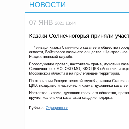
НОВОСТИ
07 ЯНВ
2021 13:44
Казаки Солнечногорья приняли учас
7 января казаки Станичного казачьего общества горо
области, Войскового казачьего общества «Центральное 
Рождественской службе.
Богослужение провел, настоятель храма, духовник каза
Солнечногорск МО, ОКО МО, ВКО ЦКВ обеспечили охран
Московской области и на прилегающей территории.
По окончании Рождественской службы, казаки Станично
ЦКВ, поздравили настоятеля храма, духовника казачье
Настоятель храма, духовник казачьего общества, прот
вручил маленьким казачатам сладкие подарки.
Рубрика:
Официально