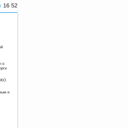
16 52
ой
.о.
орск
 ВКО
вым и