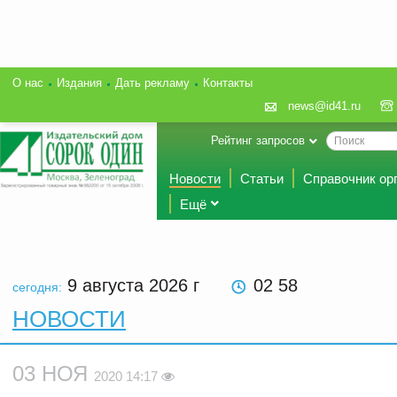
О нас
Издания
Дать рекламу
Контакты
news@id41.ru
Рейтинг запросов
Новости
Статьи
Справочник ор
Ещё
9 августа 2026
г
02 58
сегодня:
НОВОСТИ
03 НОЯ
2020 14:17