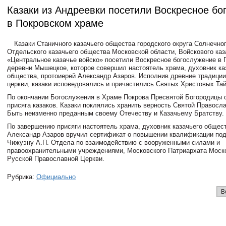
Казаки из Андреевки посетили Воскресное бо
в Покровском храме
Казаки Станичного казачьего общества городского округа Солнечног
Отдельского казачьего общества Московской области, Войскового ка
«Центральное казачье войско» посетили Воскресное богослужение в 
деревни Мышецкое, которое совершил настоятель храма, духовник ка
общества, протоиерей Александр Азаров. Исполнив древние традици
церкви, казаки исповедовались и причастились Святых Христовых Тай
По окончании Богослужения в Храме Покрова Пресвятой Богородицы 
присяга казаков. Казаки поклялись хранить верность Святой Правосл
Быть неизменно преданным своему Отечеству и Казачьему Братству.
По завершению присяги настоятель храма, духовник казачьего общест
Александр Азаров вручил сертификат о повышении квалификации по
Чижуэну А.П. Отдела по взаимодействию с вооруженными силами и
правоохранительными учреждениями, Московского Патриархата Моск
Русской Православной Церкви.
Рубрика:
Официально
В